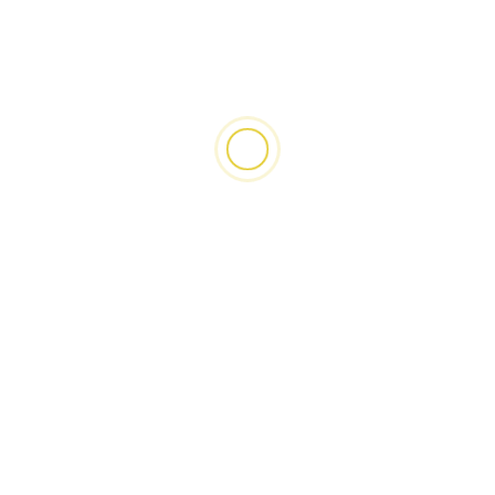
plainte pour escroquerie, son film au cœur de
la polémique
3 jours il y a
HANS VILLEFORT
3
2 min de lecture
JUSTICE
États-Unis : des Haïtiens privés du TPS
équipés de bracelets électroniques,