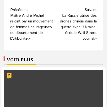
Navigation
Précédent
Suivant
d’article
Maître André Michel
La Russie utilise des
rejoint par un mouvement
drones chinois dans la
de femmes courageuses
guerre avec l’Ukraine,
du département de
écrit le Wall Street
l’Artibonite.-
Journal.-
VOIR PLUS
2