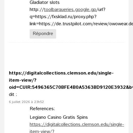
Gladiator slots
http://
toolbarqueries.google.gp
/url?
q=https://fxsklad.ru/proxy.php?
link=https://de.trustpilot.com/review/owowear.d
Répondre
https://digitalcollections.clemson.edu/single-
item-view/?
oid=CUIR:5496365C70BFE4B0A5363BD9120E3932&b=ht
dit :
6 juillet 2026 à 23h52
References:
Legiano Casino Gratis Spins
https://digitalcollections.clemson.edu/single-
item-view/?