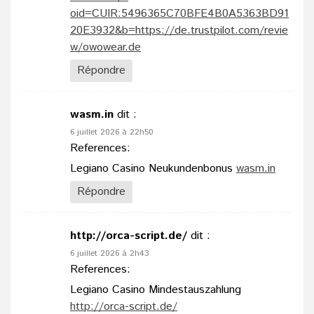
oid=CUIR:5496365C70BFE4B0A5363BD91
20E3932&b=https://de.trustpilot.com/revie
w/owowear.de
Répondre
wasm.in
dit :
6 juillet 2026 à 22h50
References:
Legiano Casino Neukundenbonus
wasm.in
Répondre
http://orca-script.de/
dit :
6 juillet 2026 à 2h43
References:
Legiano Casino Mindestauszahlung
http://orca-script.de/