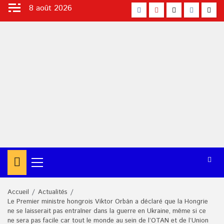
Aller
8 août 2026
facebook
Youtube
X
Instagra
Tikt
au
contenu
Menu
principal
Accueil
Actualités
Le Premier ministre hongrois Viktor Orbán a déclaré que la Hongrie
ne se laisserait pas entraîner dans la guerre en Ukraine, même si ce
ne sera pas facile car tout le monde au sein de l’OTAN et de l’Union