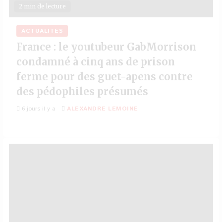
2 min de lecture
ACTUALITÉS
France : le youtubeur GabMorrison
condamné à cinq ans de prison
ferme pour des guet-apens contre
des pédophiles présumés
6 jours il y a
ALEXANDRE LEMOINE