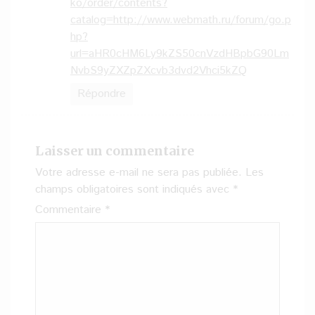
ko/order/contents?
catalog=http://www.webmath.ru/forum/go.p
hp?
url=aHR0cHM6Ly9kZS50cnVzdHBpbG90Lm
NvbS9yZXZpZXcvb3dvd2Vhci5kZQ
Répondre
Laisser un commentaire
Votre adresse e-mail ne sera pas publiée.
Les
champs obligatoires sont indiqués avec
*
Commentaire
*