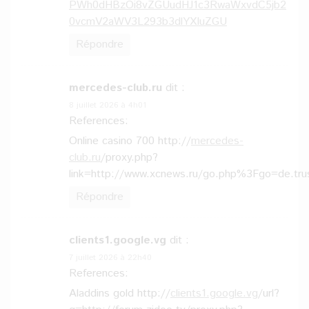
PWh0dHBzOi8vZGUudHJ1c3RwaWxvdC5jb2
0vcmV2aWV3L293b3dlYXIuZGU
Répondre
mercedes-club.ru
dit :
8 juillet 2026 à 4h01
References:
Online casino 700 http://
mercedes-
club.ru
/proxy.php?
link=http://www.xcnews.ru/go.php%3Fgo=de.tru
Répondre
clients1.google.vg
dit :
7 juillet 2026 à 22h40
References:
Aladdins gold http://
clients1.google.vg
/url?