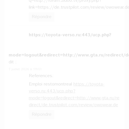
q=http://forum.zidoo.tv/proxy.php?
link=https://de.trustpilot.com/review/owowear.d
Répondre
https://toyota-verso.ru:443/ucp.php?
mode=logout&redirect=http://www.gta.ru/redirect/d
dit :
7 juillet 2026 à 17h51
References:
Emploi restomontreal
https://toyota-
verso.ru:443/ucp.php?
mode=logout&redirect=http://www.gta.ru/re
direct/de.trustpilot.com/review/owowear.de
Répondre