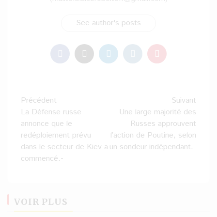
See author's posts
Navigation
Précédent
Suivant
d’article
La Défense russe
Une large majorité des
annonce que le
Russes approuvent
redéploiement prévu
l’action de Poutine, selon
dans le secteur de Kiev a
un sondeur indépendant.-
commencé.-
VOIR PLUS