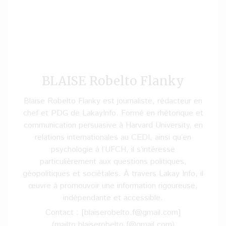
BLAISE Robelto Flanky
Blaise Robelto Flanky est journaliste, rédacteur en
chef et PDG de LakayInfo. Formé en rhétorique et
communication persuasive à Harvard University, en
relations internationales au CEDI, ainsi qu’en
psychologie à l’UFCH, il s’intéresse
particulièrement aux questions politiques,
géopolitiques et sociétales. À travers Lakay Info, il
œuvre à promouvoir une information rigoureuse,
indépendante et accessible.
Contact : [blaiserobelto.f@gmail.com]
(mailto:blaiserobelto.f@gmail.com)