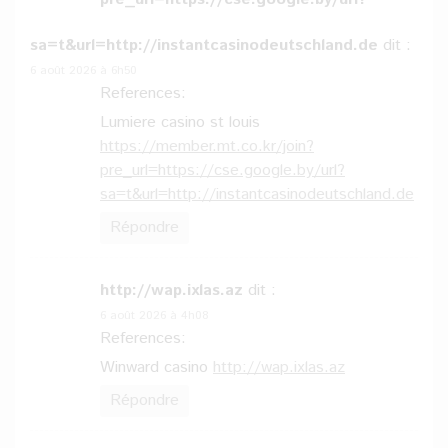
sa=t&url=http://instantcasinodeutschland.de
dit :
6 août 2026 à 6h50
References:
Lumiere casino st louis
https://member.mt.co.kr/join?
pre_url=https://cse.google.by/url?
sa=t&url=http://instantcasinodeutschland.de
Répondre
http://wap.ixlas.az
dit :
6 août 2026 à 4h08
References:
Winward casino
http://wap.ixlas.az
Répondre