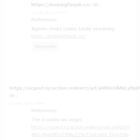
https://lookingforjob.co/
dit :
4 août 2026 à 21h11
References:
Agente smart casino totale streaming
https://lookingforjob.co/
Répondre
https://ocprof.ru/action.redirect/url/aHR0cHM
dit :
8 juillet 2026 à 4h47
References:
The d casino las vegas
https://ocprof.ru/action.redirect/url/aHR0cH
M6Ly9pbWFnZXMuZ29vZ2xlLmFjL3VybD9x