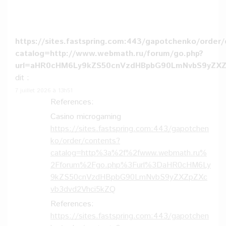
https://sites.fastspring.com:443/gapotchenko/order
catalog=http://www.webmath.ru/forum/go.php?
url=aHR0cHM6Ly9kZS50cnVzdHBpbG90LmNvbS9yZXZ
dit :
7 juillet 2026 à 13h51
References:
Casino microgaming
https://sites.fastspring.com:443/gapotchen
ko/order/contents?
catalog=http%3a%2f%2fwww.webmath.ru%
2Fforum%2Fgo.php%3Furl%3DaHR0cHM6Ly
9kZS50cnVzdHBpbG90LmNvbS9yZXZpZXc
vb3dvd2Vhci5kZQ
References:
https://sites.fastspring.com:443/gapotchen