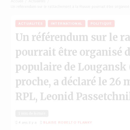
Accueil
Actualités
Un référendum sur le rattachement à la Russie pourrait être organisé
ACTUALITÉS
INTERNATIONAL
POLITIQUE
Un référendum sur le r
pourrait être organisé 
populaire de Lougansk 
proche, a déclaré le 26 m
RPL, Leonid Passetchni
1 min de lecture
4 ans il y a
BLAISE ROBELTO FLANKY