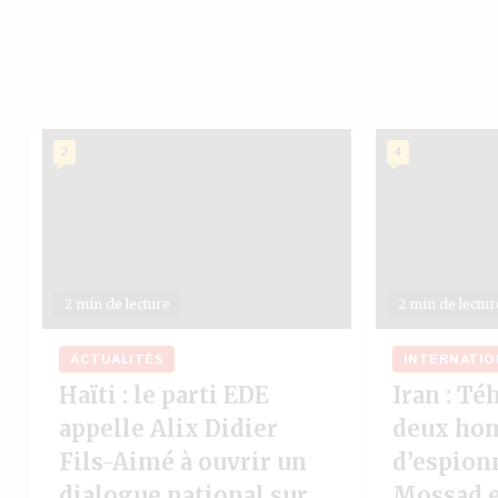
2
4
2 min de lecture
2 min de lectur
ACTUALITÉS
INTERNATIO
Haïti : le parti EDE
Iran : T
appelle Alix Didier
deux ho
Fils-Aimé à ouvrir un
d’espion
dialogue national sur
Mossad et