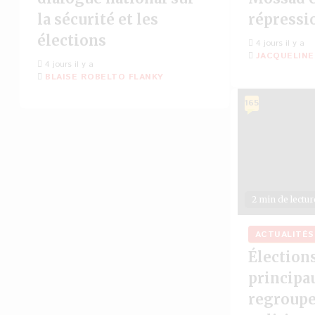
la sécurité et les
répressi
élections
4 jours il y a
JACQUELINE
4 jours il y a
BLAISE ROBELTO FLANKY
165
2 min de lectur
ACTUALITÉS
Élections
principa
regroup