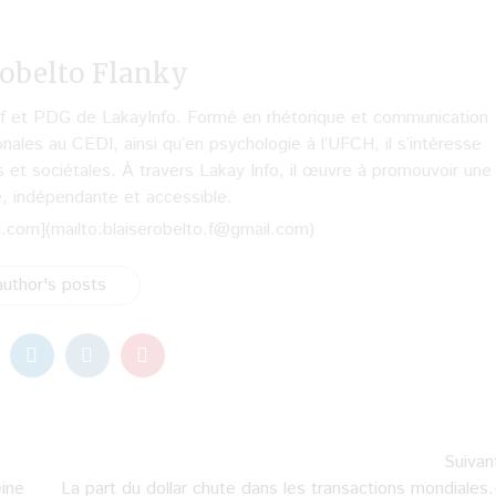
obelto Flanky
hef et PDG de LakayInfo. Formé en rhétorique et communication
onales au CEDI, ainsi qu’en psychologie à l’UFCH, il s’intéresse
s et sociétales. À travers Lakay Info, il œuvre à promouvoir une
e, indépendante et accessible.
l.com](mailto:blaiserobelto.f@gmail.com)
uthor's posts
Suivan
ine
La part du dollar chute dans les transactions mondiales.