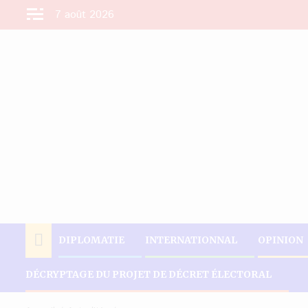
Aller
7 août 2026
au
contenu
DIPLOMATIE
INTERNATIONNAL
OPINION
DÉCRYPTAGE DU PROJET DE DÉCRET ÉLECTORAL