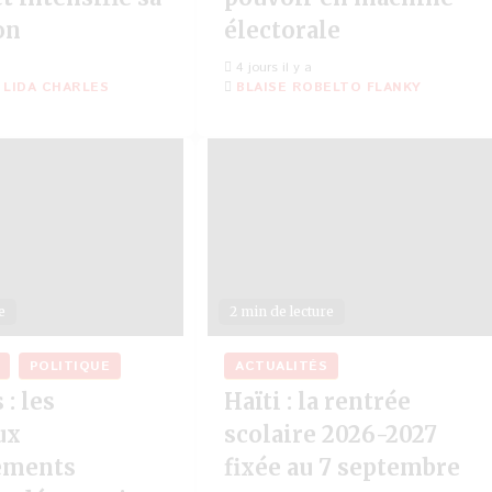
on
électorale
4 jours il y a
 LIDA CHARLES
BLAISE ROBELTO FLANKY
e
2 min de lecture
POLITIQUE
ACTUALITÉS
 : les
Haïti : la rentrée
ux
scolaire 2026-2027
ements
fixée au 7 septembre