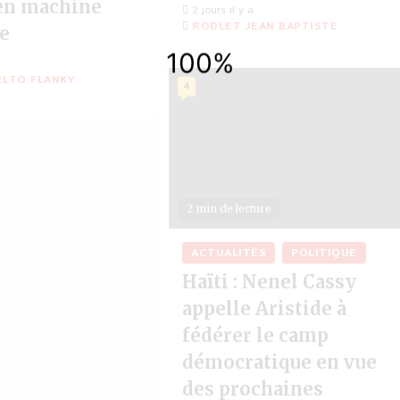
en machine
2 jours il y a
RODLET JEAN BAPTISTE
le
ELTO FLANKY
4
2 min de lecture
ACTUALITÉS
POLITIQUE
Haïti : Nenel Cassy
appelle Aristide à
fédérer le camp
démocratique en vue
des prochaines