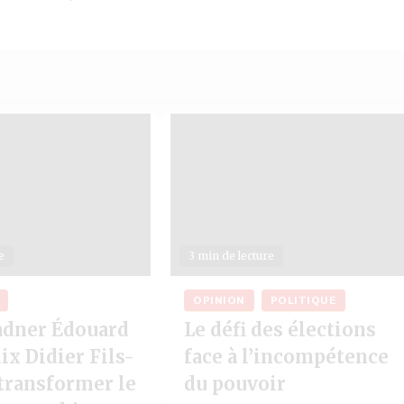
e
3 min de lecture
OPINION
POLITIQUE
Wadner Édouard
Le défi des élections
ix Didier Fils-
face à l’incompétence
transformer le
du pouvoir