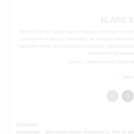
BLAISE R
Blaise Robelto Flanky est journaliste, rédacteur en c
persuasive à Harvard University, en relations internati
particulièrement aux questions politiques, géopolitique
information rigoureus
Contact : [blaiserobelto.f@gmai
See a
Navigation
Précédent
Guadeloupe : des manifestants chahutent Le Pen en ple