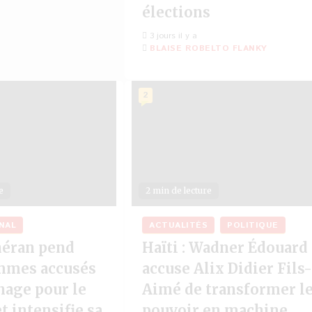
élections
3 jours il y a
BLAISE ROBELTO FLANKY
2
e
2 min de lecture
NAL
ACTUALITÉS
POLITIQUE
éhéran pend
Haïti : Wadner Édouard
mmes accusés
accuse Alix Didier Fils
nage pour le
Aimé de transformer l
 intensifie sa
pouvoir en machine