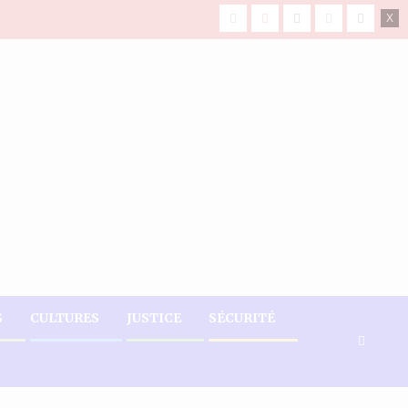
facebook
Youtube
X
Instagram
Tiktok
S
CULTURES
JUSTICE
SÉCURITÉ