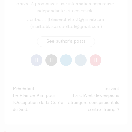
œuvre à promouvoir une information rigoureuse,
indépendante et accessible.
Contact : [blaiserobelto.f@gmail.com]
(mailto:blaiserobelto.f@gmail.com)
See author's posts
Navigation
Précédent
Suivant
d’article
Le Plan de Kim pour
La CIA et des espions
l’Occupation de la Corée
étrangers conspiraient-ils
du Sud.-
contre Trump ?