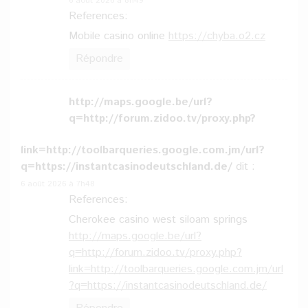
6 août 2026 à 8h49
References:
Mobile casino online
https://chyba.o2.cz
Répondre
http://maps.google.be/url?
q=http://forum.zidoo.tv/proxy.php?
link=http://toolbarqueries.google.com.jm/url?
q=https://instantcasinodeutschland.de/
dit :
6 août 2026 à 7h48
References:
Cherokee casino west siloam springs
http://maps.google.be/url?
q=http://forum.zidoo.tv/proxy.php?
link=http://toolbarqueries.google.com.jm/url
?q=https://instantcasinodeutschland.de/