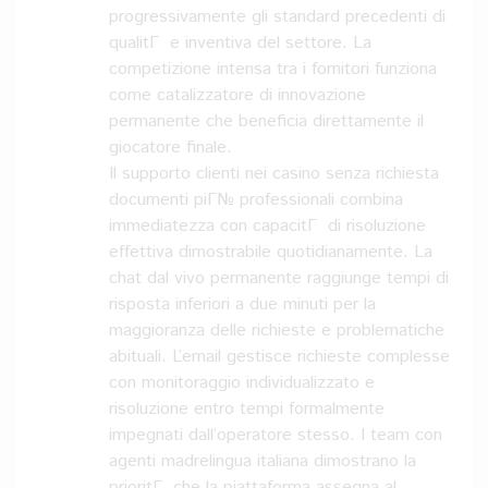
progressivamente gli standard precedenti di
qualitГ e inventiva del settore. La
competizione intensa tra i fornitori funziona
come catalizzatore di innovazione
permanente che beneficia direttamente il
giocatore finale.
Il supporto clienti nei casino senza richiesta
documenti piГ№ professionali combina
immediatezza con capacitГ di risoluzione
effettiva dimostrabile quotidianamente. La
chat dal vivo permanente raggiunge tempi di
risposta inferiori a due minuti per la
maggioranza delle richieste e problematiche
abituali. L’email gestisce richieste complesse
con monitoraggio individualizzato e
risoluzione entro tempi formalmente
impegnati dall’operatore stesso. I team con
agenti madrelingua italiana dimostrano la
prioritГ che la piattaforma assegna al