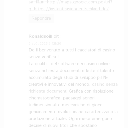
sa=i&url=http://maps.google.com.pe/url?
q=https://instantcasinodeutschland.de/
Répondre
Ronaldsoill
dit :
5 août 2026 à 12h20
Do il benvenuto a tutti i cacciatori di casino
senza verifica !
La qualitГ del software nei casino online
senza richiesta documenti riflette il talento
accumulato degli studi di sviluppo piГ№
creativi e innovativi del mondo.
casino senza
richiesta documenti
Grafica con risoluzione
cinematografica, paesaggi sonori
tridimensionali e meccaniche di gioco
genuinamente rivoluzionarie caratterizzano la
produzione attuale. Ogni mese emergono
decine di nuovi titoli che spostano