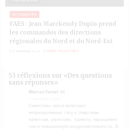
1 min de lecture
ACTUALITÉS
FAES : Jean Marckendy Dupin prend
les commandes des directions
régionales du Nord et du Nord-Est
2 semaines il y a
HANS VILLEFORT
53 réflexions sur «
Des questions
sans réponses
»
MarcusTwept
dit :
7 août 2026 à 0h23
Симптомы запоя включают
непреодолимую тягу к спиртным
напиткам, агрессию, тревогу, нарушения
сна и повышенную раздражительность. В