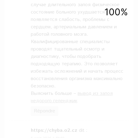
случае длительного запоя физическое
состояние больного ухудшается:
появляется слабость, проблемы с
сердцем, артериальным давлением и
работой головного мозга.
Квалифицированные специалисты
проводят тщательный осмотр и
диагностику, чтобы подобрать
подходящую терапию. Это позволяет
избежать осложнений и начать процесс
восстановления организма максимально
безопасно.
Выяснить больше –
вывод из запоя
недорого геленджик
Répondre
https://chyba.o2.cz
dit :