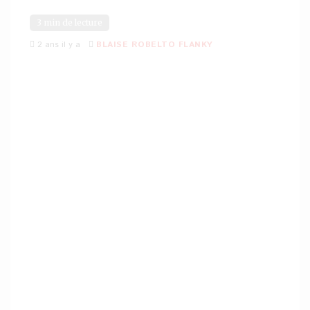
3 min de lecture
2 ans il y a
BLAISE ROBELTO FLANKY