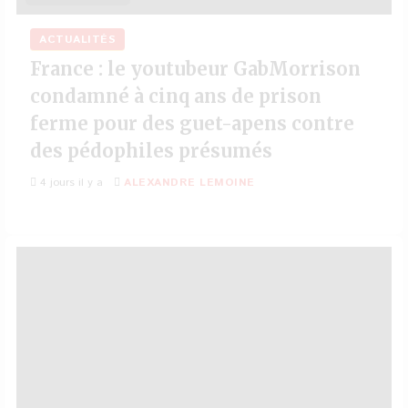
ACTUALITÉS
France : le youtubeur GabMorrison
condamné à cinq ans de prison
ferme pour des guet-apens contre
des pédophiles présumés
4 jours il y a
ALEXANDRE LEMOINE