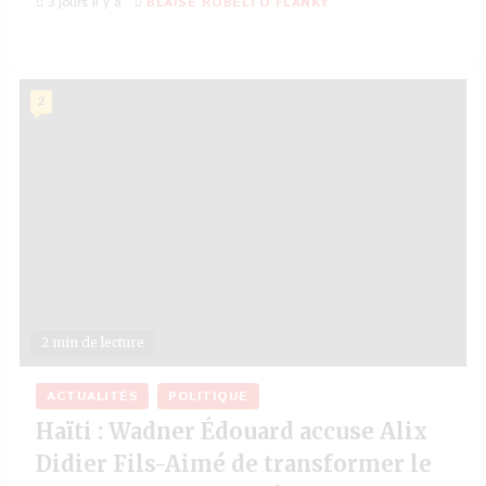
3 jours il y a
BLAISE ROBELTO FLANKY
2
2 min de lecture
ACTUALITÉS
POLITIQUE
Haïti : Wadner Édouard accuse Alix
Didier Fils-Aimé de transformer le