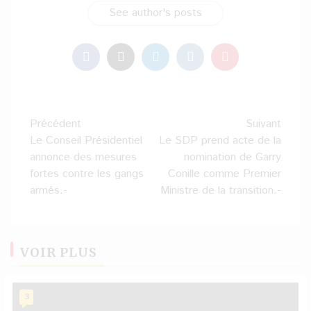
See author's posts
Navigation
Précédent
Suivant
d’article
Le Conseil Présidentiel
Le SDP prend acte de la
annonce des mesures
nomination de Garry
fortes contre les gangs
Conille comme Premier
armés.-
Ministre de la transition.-
VOIR PLUS
3