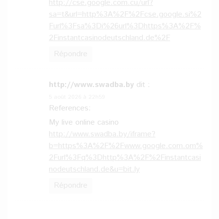
http://cse.google.com.cu/url?
sa=t&url=http%3A%2F%2Fcse.google.si%2
Furl%3Fsa%3Di%26url%3Dhttps%3A%2F%
2Finstantcasinodeutschland.de%2F
Répondre
http://www.swadba.by
dit :
5 août 2026 à 22h59
References:
My live online casino
http://www.swadba.by/iframe?
b=https%3A%2F%2Fwww.google.com.om%
2Furl%3Fq%3Dhttp%3A%2F%2Finstantcasi
nodeutschland.de&u=bit.ly
Répondre