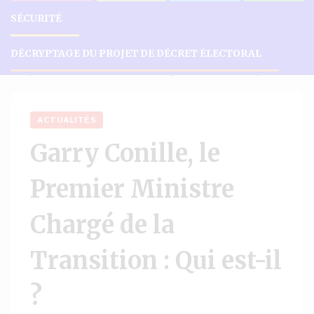
SÉCURITÉ
DÉCRYPTAGE DU PROJET DE DÉCRET ÉLECTORAL
Accueil
Actualités
Garry Conille, le Premier Ministre Chargé de la Transition : Qui est-il ?
ACTUALITÉS
Garry Conille, le
Premier Ministre
Chargé de la
Transition : Qui est-il
?