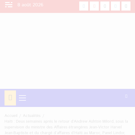
Aller
8 août 2026
facebook
Youtube
X
Instagra
Tikt
au
contenu
Menu
principal
Accueil
Actualités
Haïti : Deux semaines après le retour d’Andrew Ashton Milord, sous la
supervision du ministre des Affaires étrangères Jean-Victor Harvel
Jean-Baptiste et du chargé d’affaires d’Haïti au Maroc, Panel Lindor,