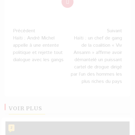
Navigation
Précédent
Suivant
d’article
Haïti : André Michel
Haïti : un chef de gang
appelle à une entente
de la coalition « Viv
politique et rejette tout
Ansanm » affirme avoir
dialogue avec les gangs
démantelé un puissant
cartel de drogue dirigé
par l’un des hommes les
plus riches du pays
VOIR PLUS
2