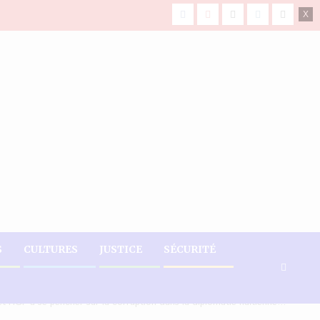
facebook
Youtube
X
Instagram
Tiktok
S
CULTURES
JUSTICE
SÉCURITÉ
t l’IGF à se pencher sur la corruption dans la diplomatie haïtienne…