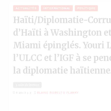
ACTUALITÉS
INTERNATIONAL
POLITIQUE
Haïti/Diplomatie-Corru
d’Haïti à Washington et
Miami épinglés. Youri L
l’ULCC et l’IGF à se pen
la diplomatie haïtienn
5 min de lecture
4 ans il y a
BLAISE ROBELTO FLANKY