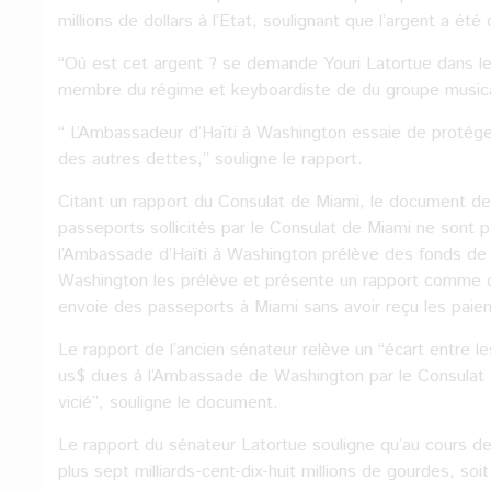
millions de dollars à l’Etat, soulignant que l’argent a été
‘‘Où est cet argent ? se demande Youri Latortue dans le 
membre du régime et keyboardiste de du groupe musical
‘‘ L’Ambassadeur d’Haïti à Washington essaie de protége
des autres dettes,’’ souligne le rapport.
Citant un rapport du Consulat de Miami, le document de
passeports sollicités par le Consulat de Miami ne sont 
l’Ambassade d’Haïti à Washington prélève des fonds de c
Washington les prélève et présente un rapport comme qu
envoie des passeports à Miami sans avoir reçu les paiem
Le rapport de l’ancien sénateur relève un ‘‘écart entre
us$ dues à l’Ambassade de Washington par le Consulat 
vicié’’, souligne le document.
Le rapport du sénateur Latortue souligne qu’au cours des
plus sept milliards-cent-dix-huit millions de gourdes, soi