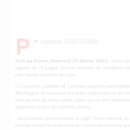
P
ar
Francklyn B GEFFRARD
Port-au-Prince, mercredi 23 février 2022-
Youri Lat
rapport de 75 pages, tout un système de corruption mis 
plus hautes autorités du pays.
Ce système, souligne M. Latortue gangrène particulière
Washington où transitent les taxes collectées sur les d
frais au nom du trésor public, mais qui ont été détourn
dirigeants au lieu des intérêts d’Haïti.
Selon l’ancien parlementaire
,
il s’agit ‘‘d’une industrie
pouvoir, cacher les exactions et excuser la mauvaise go