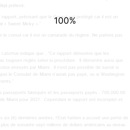
 déjà prélevé.
rapport, précisant que le Consul est protégé car il est un
 « Sweet Micky ».’’
r le consul car il est un camarade du régime. Ne parlons pas
 Latortue indique que : ‘‘Ce rapport démontre que les
pas toujours réglés selon la procédure. Il démontre aussi que
eux envoyés par Miami. Il n’est pas possible de savoir si
oi le Consulat de Miami n’aurait pas payé, ou si Washington
ents.’’
 les passeports fabriqués et les passeports payés : 700,000.00
de Miami pour 2021. Cependant le rapport est incomplet et
 six (6) dernières années, l’Etat haïtien a accusé une perte de
t plus de soixante-sept millions de dollars américains au niveau