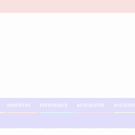
ENQUÊTES
ÉDITORIAUX
ACTUALITÉS
SOCIÉTÉ
Consulat d’Haïti à Miami épinglés. Youri Latortue appelle la CSCCA, l’ULCC e