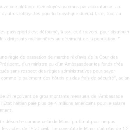
trouve une pléthore d’employés nommes par accointance, au
d’autres lobbyistes pour le travail que devrait faire, tout au
 des passeports est détourné, à tort et à travers, pour distribuer
es dirigeants malhonnêtes au détriment de la population, ‘’
une règle de passation de marche ni d’avis de la Cour des
 Président, d’un ministre ou d’un Ambassadeur les fonds tirés
qués sans respect des règles administratives pour payer
omme le paiement des hôtels ou des frais de sécurité’’, selon
e de 21 reçoivent de gros montants mensuels de l’Ambassade
tat haïtien paie plus de 4 millions américains pour le salaire
cument.
aste désordre comme celui de Miami profitent pour ne pas
les actes de l’Etat civil. Le consulat de Miami doit plus de 1.2