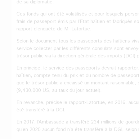
de sa diplomatie.
Ces fonds qui ont été volatilisés et pour lesquels perso
frais de passeport émis par l’Etat haïtien et fabriqués 
rapport d’enquête de M. Latortue.
Selon le document tous les passeports des haïtiens viva
service collecter par les différents consulats sont envo
trésor public via la direction générale des impôts (DGI) 
En principe, le service des passeports devrait rapporter,
haïtien, compte tenu du prix et du nombre de passeport
que le trésor public a encaissé un montant raisonnable, 
(9,430,000 US, au taux du jour actuel).
En revanche, précise le rapport-Latortue, en 2016, auc
été transféré à la DGI.
En 2017, l’Ambassade a transféré 234 millions de gourde
qu’en 2020 aucun fond n’a été transféré à la DGI, selon 