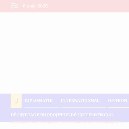
Aller
6 août 2026
au
contenu
DIPLOMATIE
INTERNATIONNAL
OPINION
DÉCRYPTAGE DU PROJET DE DÉCRET ÉLECTORAL
Accueil
Actualités
Haïti/Diplomatie-Corruption : L’Ambassade d’Haïti à Washington et le 