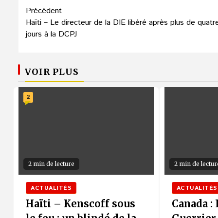
Navigation
Précédent
Haïti – Le directeur de la DIE libéré après plus de quatr
d’article
jours à la DCPJ
VOIR PLUS
2
2 min de lecture
2 min de lectur
ACTUALITÉS
ACTUALITÉS
Haïti – Kenscoff sous
Canada :