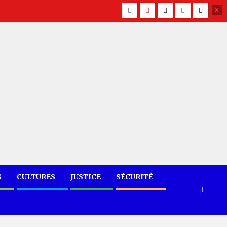
facebook
Youtube
X
Instagram
Tiktok
S
CULTURES
JUSTICE
SÉCURITÉ