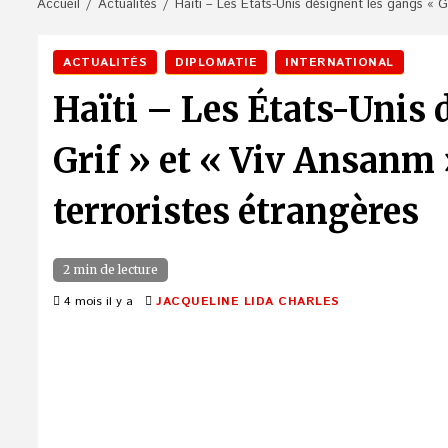
Accueil
Actualités
Haïti – Les États-Unis désignent les gangs « 
ACTUALITÉS
DIPLOMATIE
INTERNATIONAL
Haïti – Les États-Unis 
Grif » et « Viv Ansanm
terroristes étrangères
2 min de lecture
4 mois il y a
JACQUELINE LIDA CHARLES