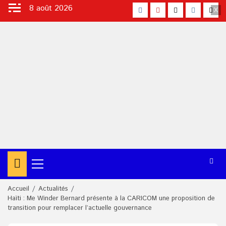
Aller
8 août 2026
facebook
Youtube
X
Instagra
Tikt
au
contenu
Menu
principal
Accueil
Actualités
Haïti : Me Winder Bernard présente à la CARICOM une proposition de
transition pour remplacer l’actuelle gouvernance