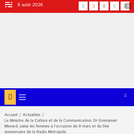
Aller
9 août 2026
facebook
Youtube
X
Instagra
Tikt
au
contenu
Menu
principal
Accueil
Actualités
Le Ministre de la Culture et de la Communication, Dr Emmanuel
Menard, salue les femmes à l’occasion du 8 mars et du 56e
anniversaire de la Radio Metropole