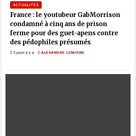
ACTUALITÉS
France : le youtubeur GabMorrison
condamné à cinq ans de prison
ferme pour des guet-apens contre
des pédophiles présumés
5 jours il y a
ALEXANDRE LEMOINE