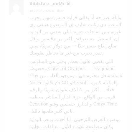
888starz_eeMi
dit :
10 août 2026 à 11h32
والله بصراحة أنا بقالي قرابة خمس شهور بجرب
المنصة دي وكنت شايف إن الموضوع هيبقى زي
غيره، بس اتفاجئت شوية. اللي شدني من البداية
إن التسجيل مستغرقش أكتر من دقيقتين وأقل
مبلغ إيداع صغير جدًا — من دولار تقريبًا، يعني
تقدر تجرب من غير ما تخاطر بفلوسك.
اللي بقضي عليها معظم وقتي هي السلوتس
وخصوصًا Gates of Olympus — Pragmatic
Play عاملة شغل محترم فيها. وموجود ألعاب من
NetEnt وPlay’n GO وBetsoft، والمكتبة كبيرة
فعلًا — أكتر من ٥ آلاف عنوان تقريبًا والرقم
قريب من الواقع. جزء الديلر المباشر معظمه
Evolution والديلرز حقيقيين وشو Crazy Time
ناس كتير بتلعبها بالليل.
موضوع العرض الترحيبي، أنا أخدت بونص البداية
وكان مضاعفة للإيداع الأول مع لفات مجانية