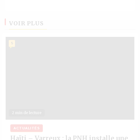
VOIR PLUS
5
2 min de lecture
ACTUALITÉS
Haïti – Varreux : la PNH installe une