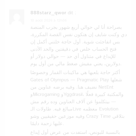
888starz_qwor
dit :
10 août 2026 à 12h06
بصراحة أنا لي حوالي أربع شهور بجرب المنصة
دي وكنت شايف إن هتكون نفس القصة المكررة،
بس اتفاجئت شوية. أول حاجة خلتني أكمل إن
فتح الحساب خلص في دقيقتين والحد الأدنى
للإيداع في متناول أي حد — حوالي دولار أو
دولارين، يعني مفيش ضغط مالي من أول يوم.
أكتر حاجة بلعبها هي ماكينات القمار وخصوصًا
Gates of Olympus — Pragmatic Play شغلها
نضيف هنا. وفيه برضه عناوين من NetEnt
وMicrogaming وYggdrasil، والمكتبة كبيرة فعلًا
— بيتكلموا عن آلاف العناوين وده رقم مش
مبالغ فيه. طاولات الـLive معظمه Evolution
وفيه موزعين حقيقيين وشو Crazy Time بتلاقي
عليها زحمة دايمًا.
بالنسبة للبونص، استفدت من عرض أول إيداع