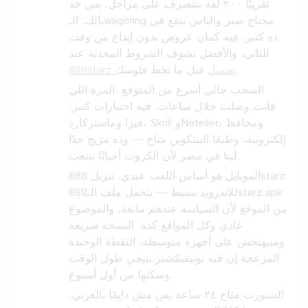
تقريبًا ٢٠٠ لفة بتتصرف على مراحل. بس خد
بالك: الـwagering محتاج صبر والناس بتقع في
ده كتير. فيه كمان عروض بدون إيداع من وقت
للتاني، والأفضل تشوف الشروط المحدثة عند
قبل ما تحط فلوسك.
888starz تحميل
السحب جالي أسرع من المتوقع. المرة اللي
فاتت وصلت خلال ساعات. فيه اختيارات كتير:
فيزا وماستركارد، Skrill وNeteller، ومحافظ
إلكترونية، وطبعًا البيتكوين متاح — وده مريح جدًا
لينا في مصر لأن الكروت أحيانًا بتتعب.
الموبايل هو أساس اللعب عندي. تنزيل 888starz
للاندرويد بسيط — بتحمل ملف الـ888starz apk
من الموقع لأن السياسة عندهم مانعة، والموضوع
عادي وكل المواقع كده. النسخة سريعة
ومبيهنجش على أجهزة متوسطة، النقطة الوحيدة
المزعجة إن فيه نوتيفيكشنز بتيجي طول الوقت
وسكتها من أول أسبوع.
السبورت متاح ٢٤ ساعة بس مش دايمًا بالعربي.