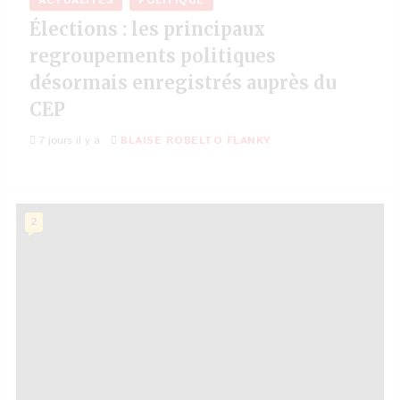
ACTUALITÉS
POLITIQUE
Élections : les principaux
regroupements politiques
désormais enregistrés auprès du
CEP
7 jours il y a
BLAISE ROBELTO FLANKY
2