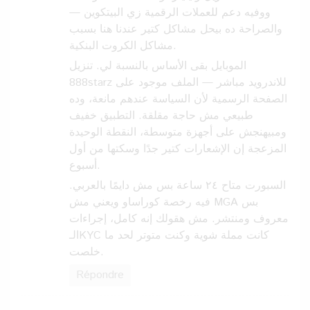
ووفيه دعم للعملات الرقمية زي البيتكوين —
والصراحة ده بيحل مشاكل كتير عندنا هنا بسبب
مشاكل الكروت البنكية.
الموبايل بقى الأساس بالنسبة لي. تنزيل
888starz للاندرويد مباشر — الملف موجود على
الصفحة الرسمية لأن السياسة عندهم مانعة، وده
طبيعي مش حاجة مقلقة. التطبيق خفيف
ومبيهنجش على أجهزة متوسطة، النقطة الوحيدة
المزعجة إن الإشعارات كتير جدًا وسكتها من أول
أسبوع.
السبورت متاح ٢٤ ساعة بس مش دايمًا بالعربي.
فيه رخصة كوراساو ويعني مش MGA بس
معروف ومنتشر. مش هقولك إنه كامل، إجراءات
الـKYC كانت مملة شوية وكنت متوتر لحد ما
خلصت.
Répondre