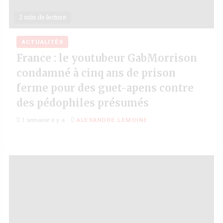
2 min de lecture
ACTUALITÉS
France : le youtubeur GabMorrison
condamné à cinq ans de prison
ferme pour des guet-apens contre
des pédophiles présumés
1 semaine il y a
ALEXANDRE LEMOINE