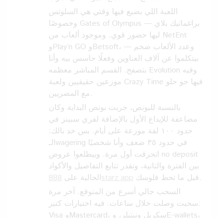
اللعبة اللي بضيع فيها وقتي هي السلوتس
وخصوصًا Gates of Olympus — براغماتيك بلاي
ليها حضور قوي. وموجود ألعاب من NetEnt
وPlay’n GO وBetsoft، وعدد الألعاب ضخم —
بيتكلموا عن آلاف العناوين وفعلًا حاسس بيه وأنا
بتصفح. القسم المباشر معظمه Evolution وفيه
موزعين حقيقيين ولعبة Crazy Time فيها جو حلو
مع المصريين.
بالنسبة للبونص، جربت بونص البداية وكان
مضاعفة للإيداع الأول بالإضافة لفري سبينز في
حدود ١٠٠ لفة موزعة على أيام. بس خد بالك:
الـwagering في حدود ٣٥ ضعف وأنا شخصيًا
اتحرقت أول مرة. وبيطلعوا عروض no deposit
بين الفترة والتانية، وتقدر تتابع التفاصيل والأكواد
الحالية على
888starz app
قبل ما تحط فلوسك.
السحب جالي أسرع من المتوقع. آخر مرة
سحبت وصلت خلال ساعات. فيه اختيارات كتير:
Visa وMastercard، سكريل ونيتيلر، وE-wallets،