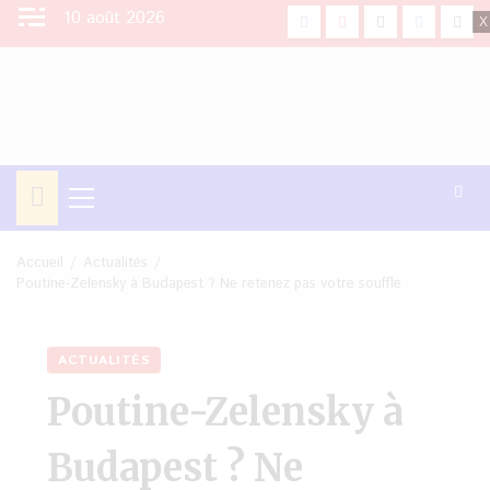
Aller
10 août 2026
facebook
Youtube
X
Instagra
Tikt
au
contenu
Menu
principal
Accueil
Actualités
Poutine-Zelensky à Budapest ? Ne retenez pas votre souffle
ACTUALITÉS
Poutine-Zelensky à
Budapest ? Ne