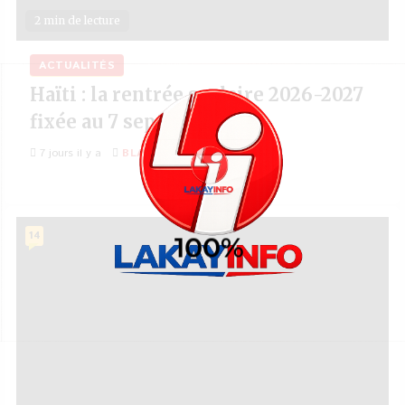
2 min de lecture
ACTUALITÉS
Haïti : la rentrée scolaire 2026-2027
fixée au 7 septembre
7 jours il y a
BLAISE ROBELTO FLANKY
14