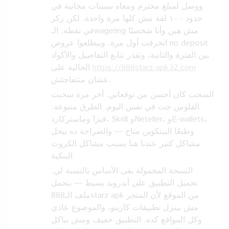
ووصل لمبلغ محترم ومعاه سبينات مجانية في
حدود ١٠٠ لفة مش كلها مرة واحدة. لكن ركز
في نقطة: الـwagering مش هين وأنا شخصيًا
اتحرقت أول مرة. وبيطلعوا عروض no deposit
بين الفترة والتانية، وتقدر تتابع التفاصيل والأكواد
الحالية على
https://888starz-apk32.com
عشان متتفاجئش.
السحب كان أحسن من توقعاتي. آخر مرة سحبت
الفلوس جت في نفس اليوم. الطرق متنوعة:
فيزا وماستركارد، Skrill وNeteller، وE-wallets،
وطبعًا البيتكوين متاح — والصراحة ده بيحل
مشاكل كتير عندنا هنا بسبب مشاكل الكروت
البنكية.
النسخة المحمولة بقى الأساس بالنسبة لي.
تحميل التطبيق على أندرويد بسيط — بتحمل
ملف الـ888starz apk من الموقع لأن المتجر
مش بينزل تطبيقات كازينو، والموضوع عادي
وكل المواقع كده. التطبيق خفيف ومش بياكل