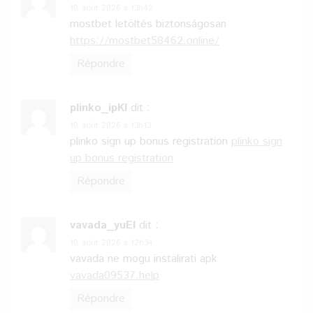
10 août 2026 à 13h42
mostbet letöltés biztonságosan
https://mostbet58462.online/
Répondre
plinko_ipKl
dit :
10 août 2026 à 13h13
plinko sign up bonus registration
plinko sign
up bonus registration
Répondre
vavada_yuEl
dit :
10 août 2026 à 12h34
vavada ne mogu instalirati apk
vavada09537.help
Répondre