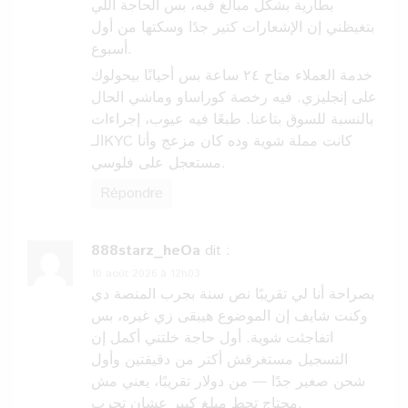
بطارية بشكل مبالغ فيه، بس الحاجة اللي
بتغيظني إن الإشعارات كتير جدًا وسكتها من أول
أسبوع.
خدمة العملاء متاح ٢٤ ساعة بس أحيانًا بيحولوك
على إنجليزي. فيه رخصة كوراساو وماشي الحال
بالنسبة للسوق بتاعنا. طبعًا فيه عيوب، إجراءات
الـKYC كانت مملة شوية وده كان مزعج وأنا
مستعجل على فلوسي.
Répondre
888starz_heOa
dit :
10 août 2026 à 12h03
بصراحة أنا لي تقريبًا نص سنة بجرب المنصة دي
وكنت شايف إن الموضوع هيبقى زي غيره، بس
اتفاجئت شوية. أول حاجة خلتني أكمل إن
التسجيل مستغرقش أكتر من دقيقتين وأول
شحن صغير جدًا — من دولار تقريبًا، يعني مش
محتاج تحط مبلغ كبير عشان تجرب.