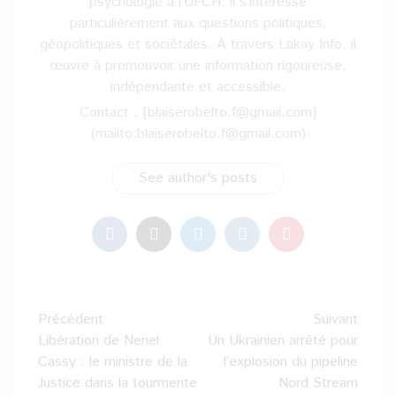
psychologie à l’UFCH, il s’intéresse
particulièrement aux questions politiques,
géopolitiques et sociétales. À travers Lakay Info, il
œuvre à promouvoir une information rigoureuse,
indépendante et accessible.
Contact : [blaiserobelto.f@gmail.com]
(mailto:blaiserobelto.f@gmail.com)
See author's posts
Navigation
Précédent
Suivant
d’article
Libération de Nenel
Un Ukrainien arrêté pour
Cassy : le ministre de la
l’explosion du pipeline
Justice dans la tourmente
Nord Stream