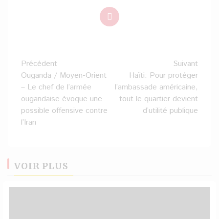
Navigation
Précédent
Suivant
d’article
Ouganda / Moyen-Orient
Haïti: Pour protéger
– Le chef de l’armée
l’ambassade américaine,
ougandaise évoque une
tout le quartier devient
possible offensive contre
d’utilité publique
l’Iran
VOIR PLUS