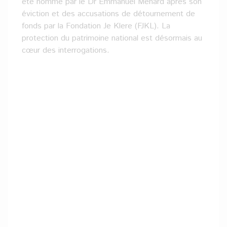
été nommé par le Dr Emmanuel Ménard après son
éviction et des accusations de détournement de
fonds par la Fondation Je Klere (FJKL). La
protection du patrimoine national est désormais au
cœur des interrogations.