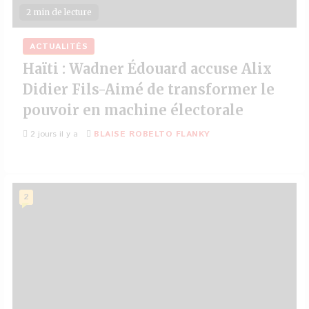
2 min de lecture
ACTUALITÉS
Haïti : Wadner Édouard accuse Alix
Didier Fils-Aimé de transformer le
pouvoir en machine électorale
2 jours il y a
BLAISE ROBELTO FLANKY
2