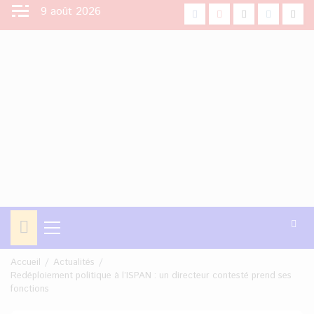
Aller
9 août 2026
facebook
Youtube
X
Instagra
Tikt
au
contenu
Menu
principal
Accueil
Actualités
Redéploiement politique à l’ISPAN : un directeur contesté prend ses
fonctions