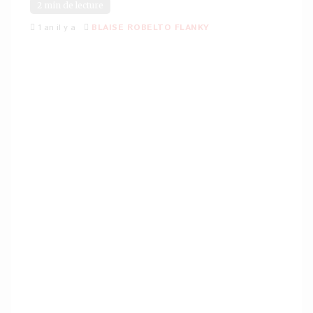
2 min de lecture
1 an il y a
BLAISE ROBELTO FLANKY