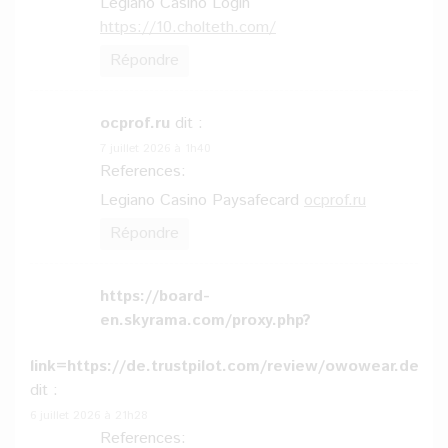
Legiano Casino Login
https://10.cholteth.com/
Répondre
ocprof.ru
dit :
7 juillet 2026 à 1h40
References:
Legiano Casino Paysafecard
ocprof.ru
Répondre
https://board-
en.skyrama.com/proxy.php?
link=https://de.trustpilot.com/review/owowear.de
dit :
6 juillet 2026 à 21h28
References: