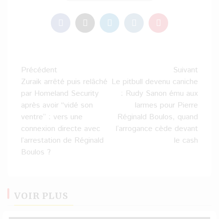
Navigation
Précédent
Suivant
d’article
Zuraik arrêté puis relâché
Le pitbull devenu caniche
par Homeland Security
: Rudy Sanon ému aux
après avoir “vidé son
larmes pour Pierre
ventre” : vers une
Réginald Boulos, quand
connexion directe avec
l’arrogance cède devant
l’arrestation de Réginald
le cash
Boulos ?
VOIR PLUS