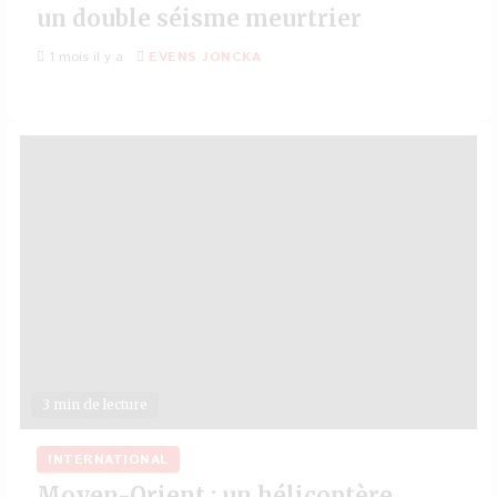
un double séisme meurtrier
1 mois il y a
EVENS JONCKA
3 min de lecture
INTERNATIONAL
Moyen-Orient : un hélicoptère