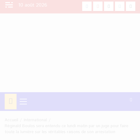
Aller
10 août 2026
facebook
Youtube
X
Instagra
Tikt
au
contenu
Menu
principal
Accueil
International
Réginald Boulos sera entendu ce lundi matin par un juge pour faire
toute la lumière sur les véritables raisons de son arrestation