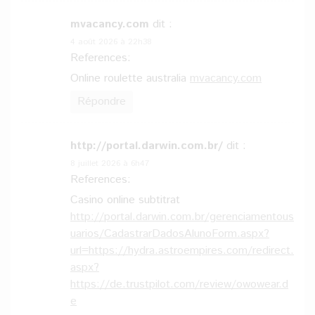
mvacancy.com
dit :
4 août 2026 à 22h38
References:
Online roulette australia
mvacancy.com
Répondre
http://portal.darwin.com.br/
dit :
8 juillet 2026 à 6h47
References:
Casino online subtitrat
http://portal.darwin.com.br/gerenciamentous
uarios/CadastrarDadosAlunoForm.aspx?
url=https://hydra.astroempires.com/redirect.
aspx?
https://de.trustpilot.com/review/owowear.d
e