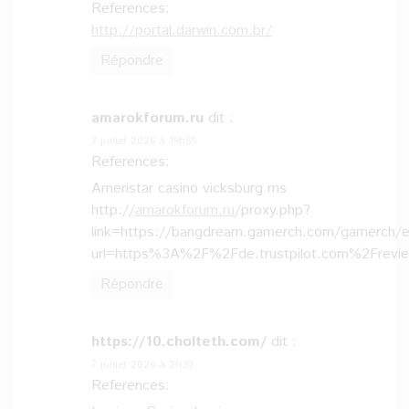
References:
http://portal.darwin.com.br/
Répondre
amarokforum.ru
dit :
7 juillet 2026 à 19h55
References:
Ameristar casino vicksburg ms
http://
amarokforum.ru
/proxy.php?
link=https://bangdream.gamerch.com/gamerch/ex
url=https%3A%2F%2Fde.trustpilot.com%2Frev
Répondre
https://10.cholteth.com/
dit :
7 juillet 2026 à 2h30
References: