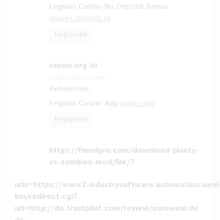
Legiano Casino No Deposit Bonus
cruises.ruscruiz.ru
Répondre
rusnor.org
dit :
6 juillet 2026 à 11h16
References:
Legiano Casino App
rusnor.org
Répondre
https://fmodpro.com/download-plants-
vs-zombies-mod/file/?
urls=https://www2.industrysoftware.automation.siem
bin/redirect.cgi?
url=http://de.trustpilot.com/review/owowear.de