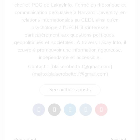
chef et PDG de LakayInfo. Formé en rhétorique et
communication persuasive à Harvard University, en
relations internationales au CEDI, ainsi qu’en
psychologie à l’UFCH, il s’intéresse
particulièrement aux questions politiques,
géopolitiques et sociétales. À travers Lakay Info, il
œuvre à promouvoir une information rigoureuse,
indépendante et accessible.
Contact : [blaiserobelto.f@gmail.com]
(mailto:blaiserobelto.f@gmail.com)
See author's posts
Navigation
Précédent
Suivant