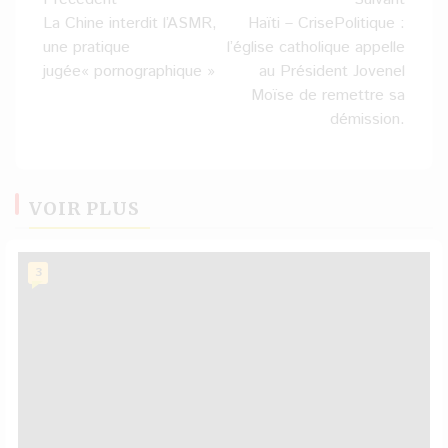
d’article
La Chine interdit l’ASMR,
Haïti – CrisePolitique :
une pratique
l’église catholique appelle
jugée« pornographique »
au Président Jovenel
Moïse de remettre sa
démission.
VOIR PLUS
3