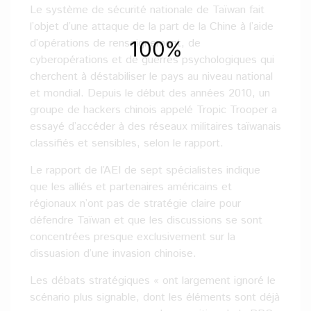
Le système de sécurité nationale de Taïwan fait
l’objet d’une attaque de la part de la Chine à l’aide
d’opérations de renseignement, de
cyberopérations et de guerres psychologiques qui
cherchent à déstabiliser le pays au niveau national
et mondial. Depuis le début des années 2010, un
groupe de hackers chinois appelé Tropic Trooper a
essayé d’accéder à des réseaux militaires taïwanais
classifiés et sensibles, selon le rapport.
Le rapport de l’AEI de sept spécialistes indique
que les alliés et partenaires américains et
régionaux n’ont pas de stratégie claire pour
défendre Taïwan et que les discussions se sont
concentrées presque exclusivement sur la
dissuasion d’une invasion chinoise.
Les débats stratégiques « ont largement ignoré le
scénario plus signable, dont les éléments sont déjà