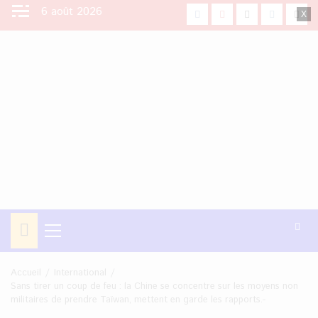
Aller
6 août 2026
facebook
Youtube
X
Instagra
Tikt
au
contenu
Menu
principal
Accueil
International
Sans tirer un coup de feu : la Chine se concentre sur les moyens non
militaires de prendre Taïwan, mettent en garde les rapports.-