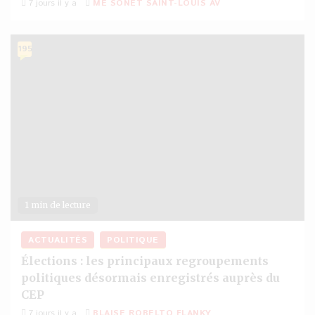
7 jours il y a
ME SONET SAINT-LOUIS AV
195
1 min de lecture
ACTUALITÉS
POLITIQUE
Élections : les principaux regroupements
politiques désormais enregistrés auprès du
CEP
7 jours il y a
BLAISE ROBELTO FLANKY