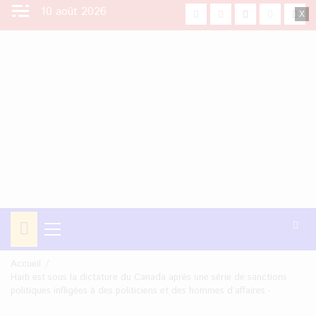
Aller
10 août 2026
facebook
Youtube
X
Instagra
Tikt
au
contenu
Menu
principal
Accueil
Haiti est sous la dictature du Canada après une série de sanctions
politiques infligées à des politiciens et des hommes d’affaires.-