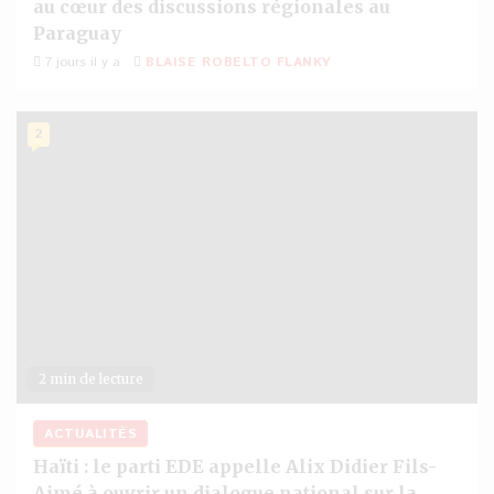
au cœur des discussions régionales au
Paraguay
7 jours il y a
BLAISE ROBELTO FLANKY
2
2 min de lecture
ACTUALITÉS
Haïti : le parti EDE appelle Alix Didier Fils-
Aimé à ouvrir un dialogue national sur la