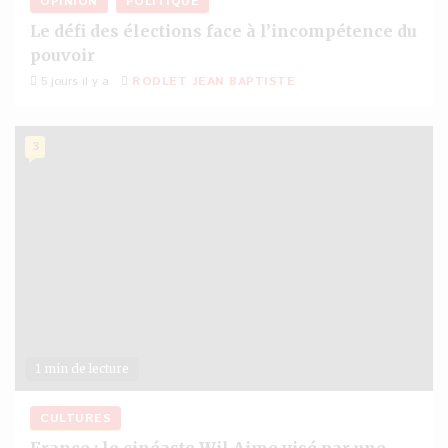
OPINION
POLITIQUE
Le défi des élections face à l’incompétence du
pouvoir
5 jours il y a
RODLET JEAN BAPTISTE
3
1 min de lecture
CULTURES
France : le cinéaste Wil Aime visé par une