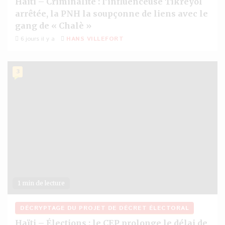
Haïti – Criminalité : l’influenceuse Tikreyòl
arrêtée, la PNH la soupçonne de liens avec le
gang de « Chalè »
6 jours il y a
HANS VILLEFORT
3
1 min de lecture
DÉCRYPTAGE DU PROJET DE DÉCRET ÉLECTORAL
Haïti – Élections : le CEP prolonge le délai de