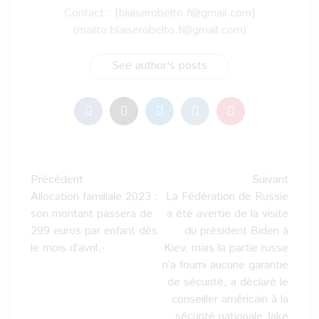
Contact : [blaiserobelto.f@gmail.com]
(mailto:blaiserobelto.f@gmail.com)
See author's posts
Navigation
Précédent
Suivant
d’article
Allocation familiale 2023 :
La Fédération de Russie
son montant passera de
a été avertie de la visite
299 euros par enfant dès
du président Biden à
le mois d’avril.-
Kiev, mais la partie russe
n’a fourni aucune garantie
de sécurité, a déclaré le
conseiller américain à la
sécurité nationale Jake