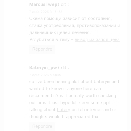
MarcusTwept
dit :
7 août 2026 à 18h32
Схема помощи зависит от состояния,
стажа употребления, противопоказаний и
дальнейших целей лечения.
Углубиться в тему –
вывод из запоя цена
Répondre
Bateryin_pw7
dit :
7 août 2026 à 4h45
so i’ve been hearing alot about bateryin and
wanted to know if anyone here can
reccomend it? is it actually worth checking
out or is it just hype lol. seen some ppl
talking about
batery
on teh internet and ur
thoughts would b appreciated thx
Répondre