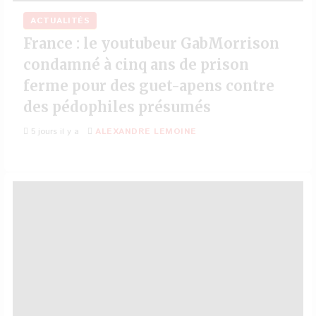
ACTUALITÉS
France : le youtubeur GabMorrison
condamné à cinq ans de prison
ferme pour des guet-apens contre
des pédophiles présumés
5 jours il y a
ALEXANDRE LEMOINE