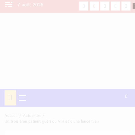
Aller
7 août 2026
facebook
Youtube
X
Instagra
Tikt
au
contenu
Menu
principal
Accueil
Actualités
Un troisième patient guéri du VIH et d’une leucémie.-