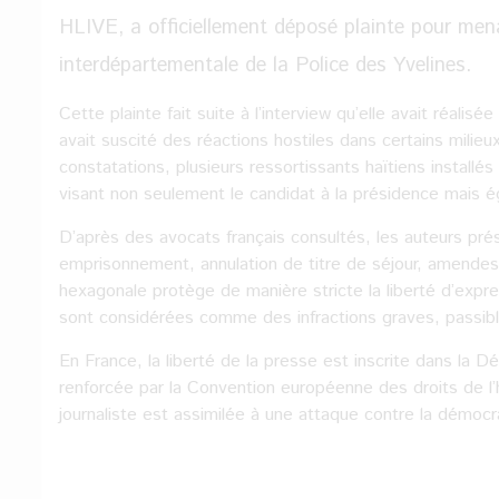
HLIVE, a officiellement déposé plainte pour mena
interdépartementale de la Police des Yvelines.
Cette plainte fait suite à l’interview qu’elle avait réali
avait suscité des réactions hostiles dans certains milie
constatations, plusieurs ressortissants haïtiens installé
visant non seulement le candidat à la présidence mais éga
D’après des avocats français consultés, les auteurs pr
emprisonnement, annulation de titre de séjour, amendes i
hexagonale protège de manière stricte la liberté d’expres
sont considérées comme des infractions graves, passibl
En France, la liberté de la presse est inscrite dans la 
renforcée par la Convention européenne des droits de l
journaliste est assimilée à une attaque contre la démoc