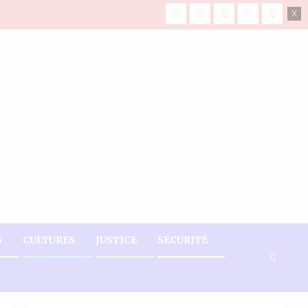
facebook
Youtube
X
Instagram
Tiktok
S
CULTURES
JUSTICE
SÉCURITÉ
 française réagit fermement pour défendre la liberté de la presse