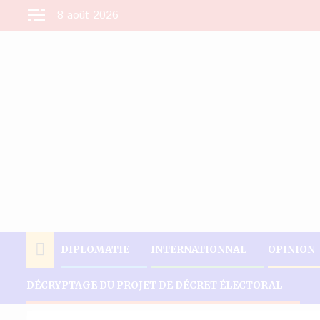
Aller
8 août 2026
au
contenu
DIPLOMATIE
INTERNATIONNAL
OPINION
DÉCRYPTAGE DU PROJET DE DÉCRET ÉLECTORAL
Accueil
Actualités
Affaire André Michel : Menaces de mort contre 