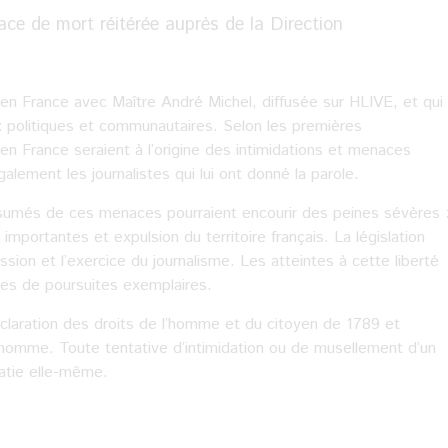
ce de mort réitérée auprès de la Direction
sée en France avec Maître André Michel, diffusée sur HLIVE, et qui
ux politiques et communautaires. Selon les premières
s en France seraient à l’origine des intimidations et menaces
lement les journalistes qui lui ont donné la parole.
ésumés de ces menaces pourraient encourir des peines sévères 
mportantes et expulsion du territoire français. La législation
sion et l’exercice du journalisme. Les atteintes à cette liberté
es de poursuites exemplaires.
Déclaration des droits de l’homme et du citoyen de 1789 et
’homme. Toute tentative d’intimidation ou de musellement d’un
ratie elle-même.