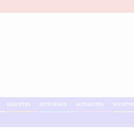
ENQUÊTES
ÉDITORIAUX
ACTUALITÉS
SOCIÉTÉ
la journaliste franco-haïtienne Nahomie Jean Baptiste de HLIVE – la justice