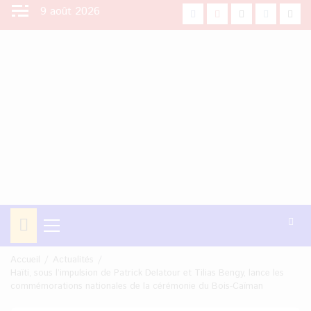
Aller
9 août 2026
facebook
Youtube
X
Instagra
Tikt
au
contenu
Menu
principal
Accueil
Actualités
Haïti, sous l’impulsion de Patrick Delatour et Tilias Bengy, lance les
commémorations nationales de la cérémonie du Bois-Caïman