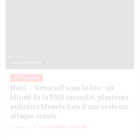
2 min de lecture
ACTUALITÉS
Haïti – Kenscoff sous le feu : un
blindé de la PNH incendié, plusieurs
policiers blessés lors d’une violente
attaque armée
2 jours il y a
ALEXANDRE LEMOINE