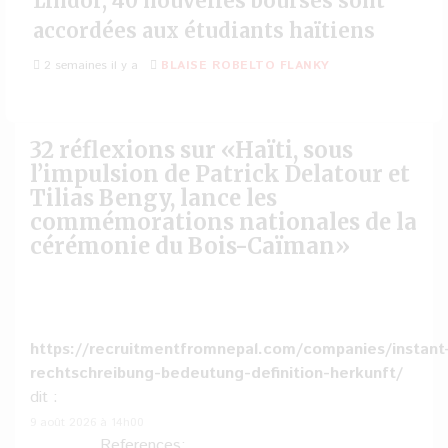
Lindor, 40 nouvelles bourses sont
accordées aux étudiants haïtiens
2 semaines il y a
BLAISE ROBELTO FLANKY
32 réflexions sur «
Haïti, sous
l’impulsion de Patrick Delatour et
Tilias Bengy, lance les
commémorations nationales de la
cérémonie du Bois-Caïman
»
https://recruitmentfromnepal.com/companies/instant
rechtschreibung-bedeutung-definition-herkunft/
dit :
9 août 2026 à 14h00
References: