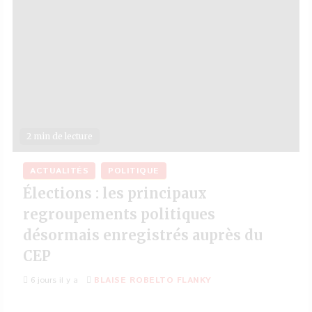
2 min de lecture
ACTUALITÉS
POLITIQUE
Élections : les principaux
regroupements politiques
désormais enregistrés auprès du
CEP
6 jours il y a
BLAISE ROBELTO FLANKY