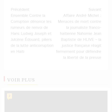
Navigation
Précédent
Suivant
d’article
Ensemble Contre la
Affaire André Michel :
Corruption dénonce les
Menaces de mort contre
rumeurs de renvoi de
la journaliste franco-
Hans Ludwig Joseph et
haïtienne Nahomie Jean
Julcène Édouard, piliers
Baptiste de HLIVE – la
de la lutte anticorruption
justice française réagit
en Haïti
fermement pour défendre
la liberté de la presse
VOIR PLUS
2