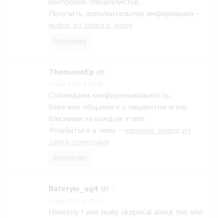
контролем специалистов.
Получить дополнительную информацию –
вывод из запоя в анапе
Répondre
ThomaswEp
dit :
7 août 2026 à 14h35
Соблюдаем конфиденциальность,
бережно общаемся с пациентом и его
близкими на каждом этапе.
Углубиться в тему –
нарколог вывод из
запоя геленджик
Répondre
Bateryin_ag4
dit :
7 août 2026 à 13h31
Honestly I was really skeptical about this site