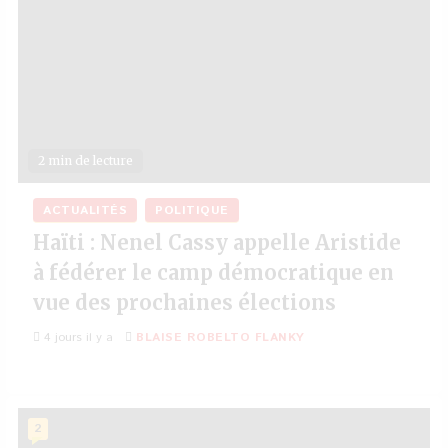
2 min de lecture
ACTUALITÉS
POLITIQUE
Haïti : Nenel Cassy appelle Aristide
à fédérer le camp démocratique en
vue des prochaines élections
4 jours il y a
BLAISE ROBELTO FLANKY
2