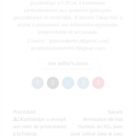
psychologie à l’UFCH, il s’intéresse
particulièrement aux questions politiques,
géopolitiques et sociétales. À travers Lakay Info, il
œuvre à promouvoir une information rigoureuse,
indépendante et accessible.
Contact : [blaiserobelto.f@gmail.com]
(mailto:blaiserobelto.f@gmail.com)
See author's posts
Navigation
Précédent
Suivant
d’article
🔺L’Azerbaïdjan a envoyé
Arrestation de huit
une note de protestation
Haïtiens en RD, pour
à la France.
avoir cultivé dans le parc