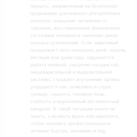
процесс, направленный на безопасное
прерывание длительного употребления
алкоголя, очищение организма от
токсинов, восстановление физического
состояния человека и снижение риска
опасных осложнений. Если зависимый
продолжает пить несколько дней, недель,
месяцев или даже года, нарушается
работа нервной, сердечно-сосудистой,
пищеварительной и выделительной
системы, страдают внутренние органы,
ухудшается сон, появляются страх,
тремор, тошнота, головная боль,
слабость и выраженный абстинентный
синдром. В такой ситуации важно не
ждать, а вызвать врача или нарколога,
чтобы получить профессиональное
лечение быстро, анонимно и под