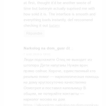
at first, thought it’d be another waste of
time but bateryin actually suprised me with
how solid it is. The interface is smooth and
everything loads instantly, def reccomend
checking it out
batery
Répondre
Narkolog na dom_gusr
dit :
7 août 2026 à 13h02
Люди подскажите Отец не выходит из
штопора Дети напуганы Нужен врач
прямо сейчас Короче, единственный кто
реально помог — наркологическая помощь
на дому круглосуточно качественно
Осмотрел и поставил капельницу В
общем, не потеряйте контакты —
нарколог москва на дом
https://alkogolizm.narkolog-na-dom-moskva-