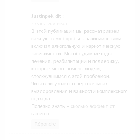
Justinpek
dit :
7 août 2026 à 12h40
В этой публикации мы рассматриваем
важную тему борьбы с зависимостями,
включая алкогольную и наркотическую
зависимости. Мы обсудим методы
лечения, реабилитации и поддержку,
которые могут помочь людям,
столкнувшимся с этой проблемой.
Читатели узнают о перспективах
выздоровления и важности комплексного
подхода.
Полезно знать –
сколько эффект от
гашиша
Répondre