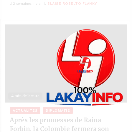
2 semaines il y a
BLAISE ROBELTO FLANKY
4 min de lecture
ACTUALITÉS
DIPLOMATIE
Après les promesses de Raina
Forbin, la Colombie fermera son