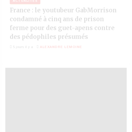
ACTUALITÉS
France : le youtubeur GabMorrison
condamné à cinq ans de prison
ferme pour des guet-apens contre
des pédophiles présumés
5 jours il y a
ALEXANDRE LEMOINE