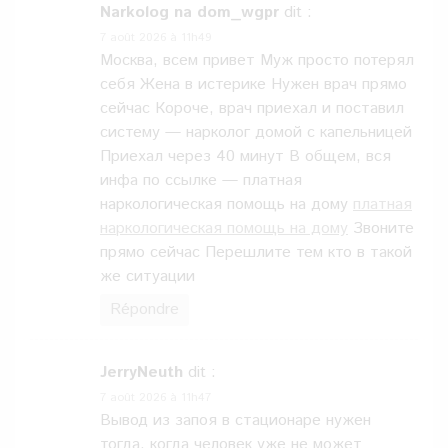
Narkolog na dom_wgpr
dit :
7 août 2026 à 11h49
Москва, всем привет Муж просто потерял
себя Жена в истерике Нужен врач прямо
сейчас Короче, врач приехал и поставил
систему — нарколог домой с капельницей
Приехал через 40 минут В общем, вся
инфа по ссылке — платная
наркологическая помощь на дому
платная
наркологическая помощь на дому
Звоните
прямо сейчас Перешлите тем кто в такой
же ситуации
Répondre
JerryNeuth
dit :
7 août 2026 à 11h47
Вывод из запоя в стационаре нужен
тогда, когда человек уже не может