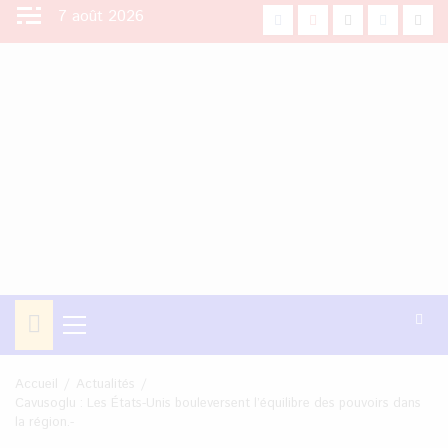
Aller
7 août 2026
facebook
Youtube
X
Instagra
Tikt
au
contenu
Menu
principal
Accueil
Actualités
Cavusoglu : Les États-Unis bouleversent l’équilibre des pouvoirs dans
la région.-