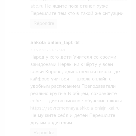
abc.ru
Не ждите пока станет хуже
Перешлите тем кто в такой же ситуации
Répondre
Shkola onlain_lapt
dit :
7 août 2026 à 12h49
Народ у кого дети Учителя со своими
закидонами Нервы ни к чёрту у всей
семьи Короче, единственная школа где
кайфово учиться — школа онлайн с
удобным расписанием Преподаватели
реально крутые В общем, сохраняйте
себе — дистанционное обучение школы
https://sovremennaya.shkola-onlajn-xal.ru
Не мучайте себя и детей Перешлите
другим родителям
Répondre