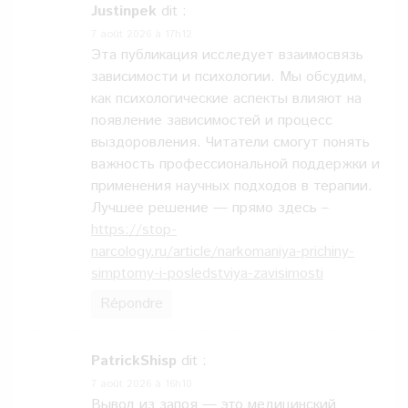
Justinpek
dit :
7 août 2026 à 17h12
Эта публикация исследует взаимосвязь
зависимости и психологии. Мы обсудим,
как психологические аспекты влияют на
появление зависимостей и процесс
выздоровления. Читатели смогут понять
важность профессиональной поддержки и
применения научных подходов в терапии.
Лучшее решение — прямо здесь –
https://stop-
narcology.ru/article/narkomaniya-prichiny-
simptomy-i-posledstviya-zavisimosti
Répondre
PatrickShisp
dit :
7 août 2026 à 16h10
Вывод из запоя — это медицинский