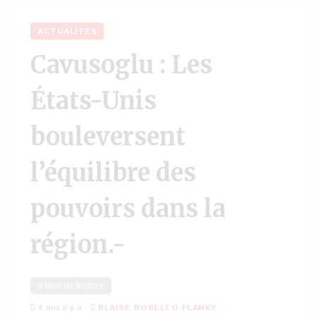
ACTUALITÉS
Cavusoglu : Les
États-Unis
bouleversent
l’équilibre des
pouvoirs dans la
région.-
2 min de lecture
4 ans il y a
BLAISE ROBELTO FLANKY