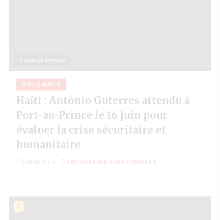
3 min de lecture
DIPLOMATIE
Haïti : António Guterres attendu à
Port-au-Prince le 16 juin pour
évaluer la crise sécuritaire et
humanitaire
2 mois il y a
JACQUELINE LIDA CHARLES
2