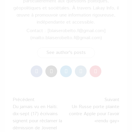
particulièrement aux questions politiques,
géopolitiques et sociétales. À travers Lakay Info, il
œuvre à promouvoir une information rigoureuse,
indépendante et accessible.
Contact : [blaiserobelto.f@gmail.com]
(mailto:blaiserobelto.f@gmail.com)
See author's posts
Navigation
Précédent
Suivant
d’article
Du jamais vu en Haïti:
Un Russe porte plainte
dix-sept (17) écrivains
contre Apple pour l’avoir
signent pour réclamer la
«rendu gay»
démission de Jovenel