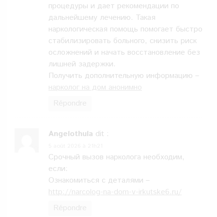
процедуры и дает рекомендации по
дальнейшему лечению. Такая
наркологическая помощь помогает быстро
стабилизировать больного, снизить риск
осложнений и начать восстановление без
лишней задержки.
Получить дополнительную информацию –
нарколог на дом анонимно
Répondre
Angelothula
dit :
5 août 2026 à 21h21
Срочный вызов нарколога необходим,
если:
Ознакомиться с деталями –
http://narcolog-na-dom-v-irkutske6.ru/
Répondre