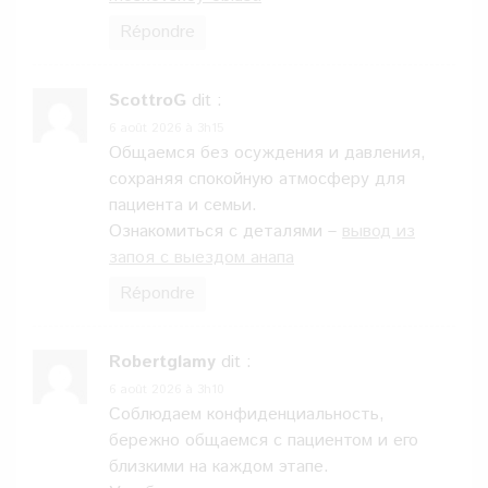
Répondre
ScottroG
dit :
6 août 2026 à 3h15
Общаемся без осуждения и давления,
сохраняя спокойную атмосферу для
пациента и семьи.
Ознакомиться с деталями –
вывод из
запоя с выездом анапа
Répondre
Robertglamy
dit :
6 août 2026 à 3h10
Соблюдаем конфиденциальность,
бережно общаемся с пациентом и его
близкими на каждом этапе.