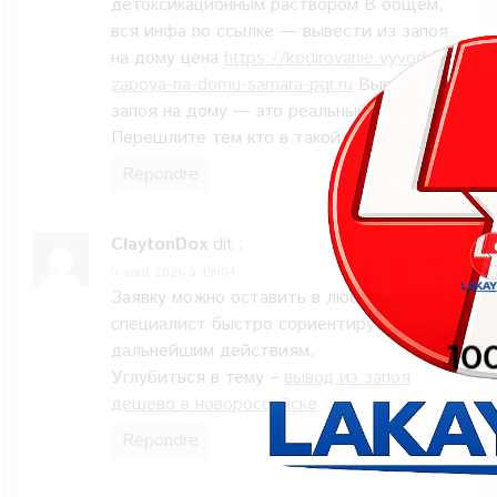
детоксикационным раствором В общем,
вся инфа по ссылке — вывести из запоя
на дому цена
https://kodirovanie.vyvod-iz-
zapoya-na-domu-samara-pqr.ru
Вывод из
запоя на дому — это реальный выход
Перешлите тем кто в такой же ситуации
Répondre
ClaytonDox
dit :
5 août 2026 à 19h04
Заявку можно оставить в любое время,
специалист быстро сориентирует по
дальнейшим действиям.
Углубиться в тему –
вывод из запоя
дешево в новороссийске
Répondre