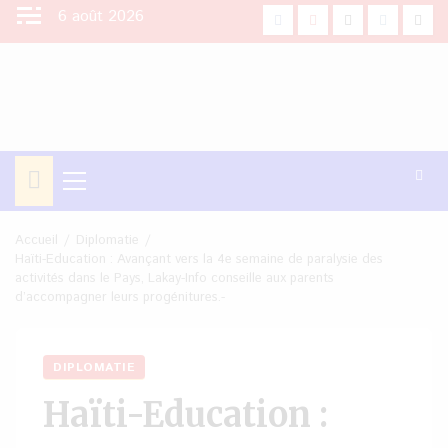
Aller
6 août 2026
facebook
Youtube
X
Instagra
Tikt
au
contenu
Menu
principal
Accueil
Diplomatie
Haïti-Education : Avançant vers la 4e semaine de paralysie des
activités dans le Pays, Lakay-Info conseille aux parents
d’accompagner leurs progénitures.-
DIPLOMATIE
Haïti-Education :