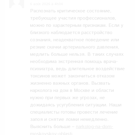
6 août 2026 à 4h04
Распознать критическое состояние,
требующее участия профессионалов,
можно по характерным признакам. Если у
близкого наблюдается расстройство
сознания, неадекватное поведение или
резкие скачки артериального давления,
медлить больше нельзя. В таких случаях
необходима экстренная помощь врача-
психиатра, ведь длительное воздействие
токсинов может закончиться отказом
жизненно важных органов. Вызвать
нарколога на дом в Москве и области
нужно при первых же угрозах, не
дожидаясь усугубления ситуации. Наши
специалисты готовы провести лечение
запоя и снятие ломки немедленно.
Выяснить больше –
narkolog-na-dom-
moskovskoy-oblasti