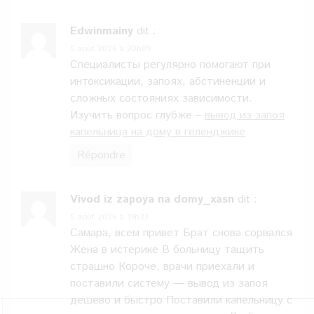
Edwinmainy
dit :
5 août 2026 à 20h09
Специалисты регулярно помогают при
интоксикации, запоях, абстиненции и
сложных состояниях зависимости.
Изучить вопрос глубже –
вывод из запоя
капельница на дому в геленджике
Répondre
Vivod iz zapoya na domy_xasn
dit :
5 août 2026 à 19h33
Самара, всем привет Брат снова сорвался
Жена в истерике В больницу тащить
страшно Короче, врачи приехали и
поставили систему — вывод из запоя
дешево и быстро Поставили капельницу с