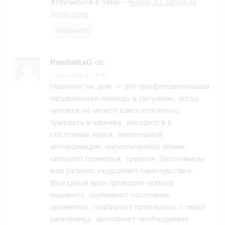
Углубиться в тему –
вывод из запоя на
дому цена
Répondre
RandalltaG
dit :
5 août 2026 à 23h41
Нарколог на дом — это профессиональная
медицинская помощь в ситуации, когда
человек не может самостоятельно
приехать в клинику, находится в
состоянии запоя, алкогольной
интоксикации, наркотической ломки,
сильного похмелья, тревоги, бессонницы
или резкого ухудшения самочувствия.
Выездной врач проводит осмотр
пациента, оценивает состояние
организма, подбирает препараты, ставит
капельницу, выполняет необходимые