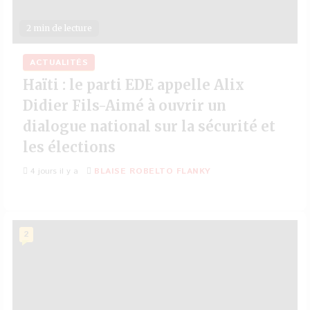
2 min de lecture
ACTUALITÉS
Haïti : le parti EDE appelle Alix
Didier Fils-Aimé à ouvrir un
dialogue national sur la sécurité et
les élections
4 jours il y a
BLAISE ROBELTO FLANKY
2