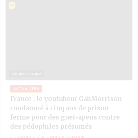
14
2 min de lecture
ACTUALITÉS
France : le youtubeur GabMorrison
condamné à cinq ans de prison
ferme pour des guet-apens contre
des pédophiles présumés
5 jours il y a
ALEXANDRE LEMOINE