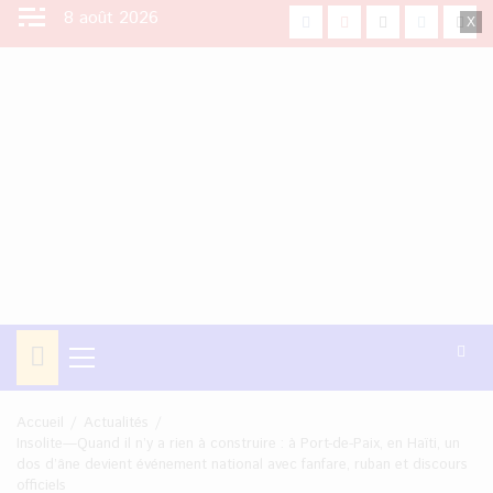
Aller
8 août 2026
facebook
Youtube
X
Instagra
Tikt
au
contenu
Menu
principal
Accueil
Actualités
Insolite—Quand il n’y a rien à construire : à Port-de-Paix, en Haïti, un
dos d’âne devient événement national avec fanfare, ruban et discours
officiels