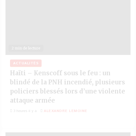
2 min de lecture
ACTUALITÉS
Haïti – Kenscoff sous le feu : un
blindé de la PNH incendié, plusieurs
policiers blessés lors d’une violente
attaque armée
3 heures il y a
ALEXANDRE LEMOINE