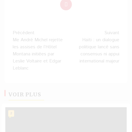
Navigation
Précédent
Suivant
d’article
Me André Michel rejette
Haïti : un dialogue
les assises de l’Hôtel
politique lancé sans
Montana initiées par
consensus ni appui
Leslie Voltaire et Edgar
international majeur
Leblanc
VOIR PLUS
2