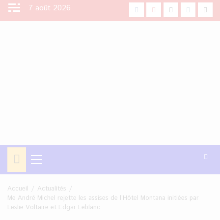
Aller
7 août 2026
facebook
Youtube
X
Instagra
Tikt
au
contenu
Menu
principal
Accueil
Actualités
Me André Michel rejette les assises de l’Hôtel Montana initiées par
Leslie Voltaire et Edgar Leblanc