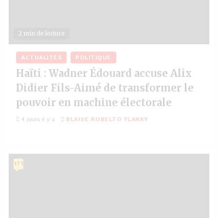
2 min de lecture
ACTUALITÉS
POLITIQUE
Haïti : Wadner Édouard accuse Alix
Didier Fils-Aimé de transformer le
pouvoir en machine électorale
4 jours il y a
BLAISE ROBELTO FLANKY
171