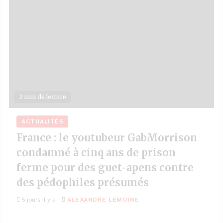
2 min de lecture
ACTUALITÉS
France : le youtubeur GabMorrison
condamné à cinq ans de prison
ferme pour des guet-apens contre
des pédophiles présumés
5 jours il y a
ALEXANDRE LEMOINE