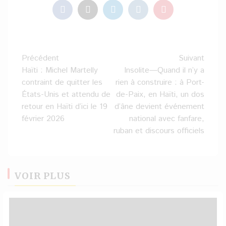
Navigation
Précédent
Suivant
d’article
Haïti : Michel Martelly
Insolite—Quand il n’y a
contraint de quitter les
rien à construire : à Port-
États-Unis et attendu de
de-Paix, en Haïti, un dos
retour en Haïti d’ici le 19
d’âne devient événement
février 2026
national avec fanfare,
ruban et discours officiels
VOIR PLUS