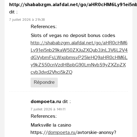
http://shababzgm.alafdal.net/go/aHR0cHM6Ly91
dit :
7 juillet 2026 à 21h38
References:
Slots of vegas no deposit bonus codes
http://shababzgm.alafdal.net/go/aHR0cHM6
Ly91ei5nb29kaW50ZXJuZXQub3JnL3V6L2V4
dGVybmFsLWxpbmsvP25leHQ9aHR0cHM6L
y9kZS50cnVzdHBpbG90LmNvbS9yZXZpZX
cvb3dvd2Vhci5kZQ
Répondre
dompoeta.ru
dit :
7 juillet 2026 à 14h11
References:
Marksville la casino
https://
dompoeta.ru
/avtorskie-anonsy?