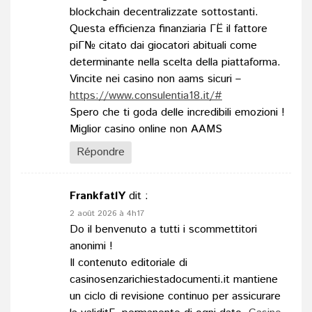
blockchain decentralizzate sottostanti.
Questa efficienza finanziaria ГЁ il fattore
piГ№ citato dai giocatori abituali come
determinante nella scelta della piattaforma.
Vincite nei casino non aams sicuri –
https://www.consulentia18.it/#
Spero che ti goda delle incredibili emozioni !
Miglior casino online non AAMS
Répondre
FrankfatlY
dit :
2 août 2026 à 4h17
Do il benvenuto a tutti i scommettitori
anonimi !
Il contenuto editoriale di
casinosenzarichiestadocumenti.it mantiene
un ciclo di revisione continuo per assicurare