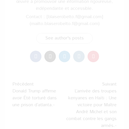
œuvre à promouvoir une information rigoureuse,
indépendante et accessible.
Contact : [blaiserobelto.f@gmail.com]
(mailto:blaiserobelto.f@gmail.com)
See author's posts
Navigation
Précédent
Suivant
d’article
Donald Trump affirme
L’arrivée des troupes
avoir Été torturé dans
kenyanes en Haïti : Une
une prison d’atlanta.-
victoire pour Maître
André Michel et son
combat contre les gangs
armés.-