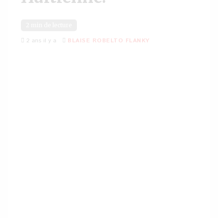
2 min de lecture
2 ans il y a
BLAISE ROBELTO FLANKY