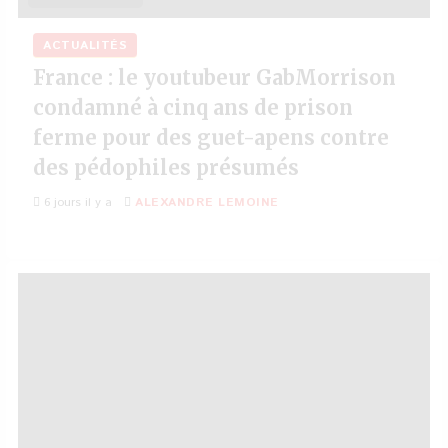
ACTUALITÉS
France : le youtubeur GabMorrison
condamné à cinq ans de prison
ferme pour des guet-apens contre
des pédophiles présumés
6 jours il y a
ALEXANDRE LEMOINE