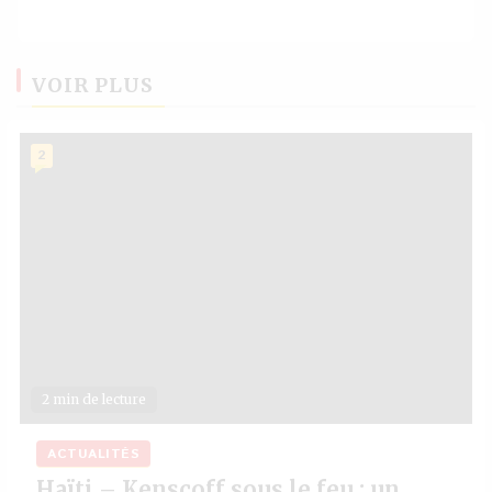
VOIR PLUS
2
2 min de lecture
ACTUALITÉS
Haïti – Kenscoff sous le feu : un