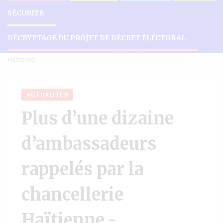
SÉCURITÉ
DÉCRYPTAGE DU PROJET DE DÉCRET ÉLECTORAL
Accueil
Actualités
Plus d’une dizaine d’ambassadeurs rappelés par la chancellerie
Haïtienne.-
ACTUALITÉS
Plus d’une dizaine
d’ambassadeurs
rappelés par la
chancellerie
Haïtienne.-