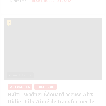
5 jours il y a
BLAISE ROBELTO FLANKY
3
2 min de lecture
ACTUALITÉS
POLITIQUE
Haïti : Wadner Édouard accuse Alix
Didier Fils-Aimé de transformer le