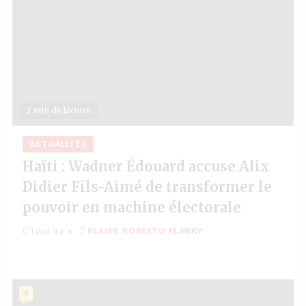
2 min de lecture
ACTUALITÉS
Haïti : Wadner Édouard accuse Alix
Didier Fils-Aimé de transformer le
pouvoir en machine électorale
1 jour il y a
BLAISE ROBELTO FLANKY
4