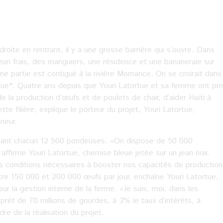
roite en rentrant, il y a une grosse barrière qui s’ouvre. Dans
gazon frais, des manguiers, une résidence et une bananeraie sur
une partie est contiguë à la rivière Momance. On se croirait dans
tue*. Quatre ans depuis que Youri Latortue et sa femme ont pri
de la production d’œufs et de poulets de chair, d’aider Haïti à
te filière, explique le porteur du projet, Youri Latortue,
neur.
tenant chacun 12 500 pondeuses. «On dispose de 50 000
firme Youri Latortue, chemise bleue jetée sur un jean noir.
les conditions nécessaires à booster nos capacités de production
tre 150 000 et 200 000 œufs par jour, enchaîne Youri Latortue,
ur la gestion interne de la ferme. «Je suis, moi, dans les
 prêt de 70 millions de gourdes, à 3% le taux d’intérêts, à
dre de la réalisation du projet.