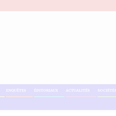
ENQUÊTES
ÉDITORIAUX
ACTUALITÉS
SOCIÉTÉ
ERI DE YOURI LATORTUE.