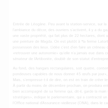
Entrée de Léogâne. Peu avant la station-service, sur la d
l’ambiance du décor, des ouvriers s’activent, il y a du 
une vaste propriété, qui fait plus de 22 hectares, dont 
une peinture de Magda. On est plutôt à *la ferme Lator
possession des lieux. L’idée c’est d’en faire un créneau 
«retrouver une autonomie» qu’elle n’a jamais eue dans cet
sénateur de l’Artibonite, doublé de son statut d’entrepre
Au fond, des hangars rectangulaires, soit quatre, con
pondeuses capables de nous donner 45 œufs par jour», af
Mais, s’empresse-t-il de dire, on est en train de créer 
À partir du moins de décembre prochain, on produira en
bien accompagné de sa femme qui, dit-il, garde la main s
stratégies», indique le parlementaire, qui a contracté un
l’Office national d’Assurance-vieillesse (ONA), dans le ca