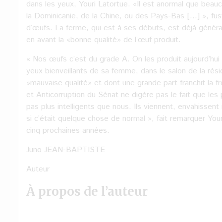
dans les yeux, Youri Latortue. «Il est anormal que be
la Dominicanie, de la Chine, ou des Pays-Bas […] », fusti
d’œufs. La ferme, qui est à ses débuts, est déjà générat
en avant la «bonne qualité» de l’œuf produit.
« Nos œufs c’est du grade A. On les produit aujourd’hui 
yeux bienveillants de sa femme, dans le salon de la résid
»mauvaise qualité» et dont une grande part franchit la 
et Anticorruption du Sénat ne digère pas le fait que les 
pas plus intelligents que nous. Ils viennent, envahissen
si c’était quelque chose de normal », fait remarquer Your
cinq prochaines années.
Juno JEAN-BAPTISTE
Auteur
À propos de l’auteur