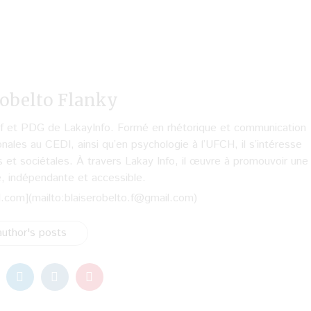
obelto Flanky
hef et PDG de LakayInfo. Formé en rhétorique et communication
onales au CEDI, ainsi qu’en psychologie à l’UFCH, il s’intéresse
s et sociétales. À travers Lakay Info, il œuvre à promouvoir une
e, indépendante et accessible.
l.com](mailto:blaiserobelto.f@gmail.com)
uthor's posts