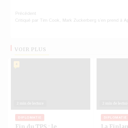
Navigation
Précédent
Critiqué par Tim Cook, Mark Zuckerberg s’en prend à A
d’article
VOIR PLUS
4
2 min de lecture
2 min de lectur
DIPLOMATIE
DIPLOMATIE
Fin du TPS : le
La Finla