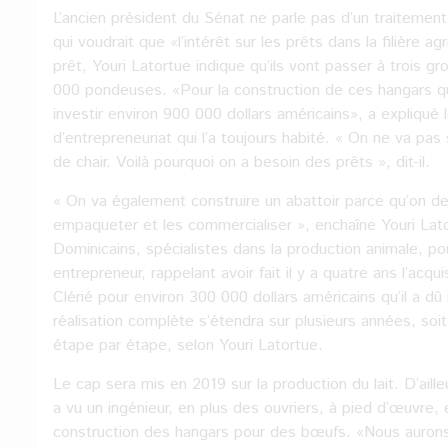
L’ancien président du Sénat ne parle pas d’un traitement
qui voudrait que «l’intérêt sur les prêts dans la filière 
prêt, Youri Latortue indique qu’ils vont passer à trois 
000 pondeuses. «Pour la construction de ces hangars q
investir environ 900 000 dollars américains», a expliqué l
d’entrepreneuriat qui l’a toujours habité. « On ne va pas
de chair. Voilà pourquoi on a besoin des prêts », dit-il.
« On va également construire un abattoir parce qu’on d
empaqueter et les commercialiser », enchaîne Youri Lator
Dominicains, spécialistes dans la production animale, 
entrepreneur, rappelant avoir fait il y a quatre ans l’acq
Clérié pour environ 300 000 dollars américains qu’il a dû
réalisation complète s’étendra sur plusieurs années, soit 
étape par étape, selon Youri Latortue.
Le cap sera mis en 2019 sur la production du lait. D’ailleu
a vu un ingénieur, en plus des ouvriers, à pied d’œuvre,
construction des hangars pour des bœufs. «Nous aurons à 