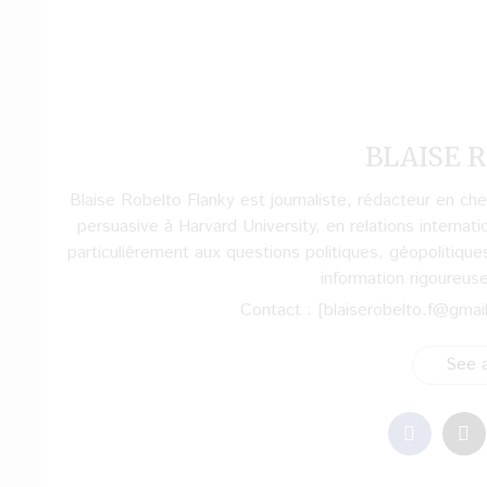
BLAISE R
Blaise Robelto Flanky est journaliste, rédacteur en c
persuasive à Harvard University, en relations internati
particulièrement aux questions politiques, géopolitique
information rigoureus
Contact : [blaiserobelto.f@gmai
See a