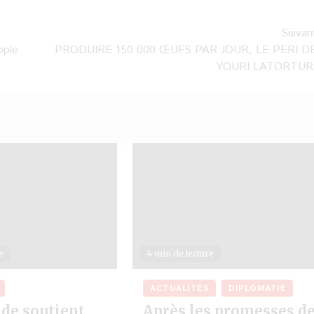
Suivan
pple
PRODUIRE 150 000 ŒUFS PAR JOUR, LE PERI D
YOURI LATORTUR
e
4 min de lecture
ACTUALITÉS
DIPLOMATIE
nde soutient
Après les promesses d