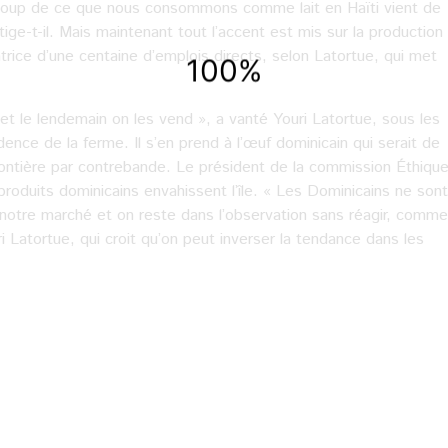
aucoup de ce que nous consommons comme lait en Haïti vient de
ge-t-il. Mais maintenant tout l’accent est mis sur la production
rice d’une centaine d’emplois directs, selon Latortue, qui met
et le lendemain on les vend », a vanté Youri Latortue, sous les
ence de la ferme. Il s’en prend à l’œuf dominicain qui serait de
frontière par contrebande. Le président de la commission Éthiqu
produits dominicains envahissent l’île. « Les Dominicains ne sont
t notre marché et on reste dans l’observation sans réagir, comme
i Latortue, qui croit qu’on peut inverser la tendance dans les