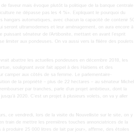
 de faveur mais évoque plutôt la politique de la banque centrale
agriculture ne dépasse pas les 4 %». Expliquant le pourquoi du
gros hangars automatiques, avec chacun la capacité de contenir 5
ui seront ultramodernes et leur aménagement, on aura encore à
e puissant sénateur de l’Artibonite, mettant en avant l’esprit
 se limiter aux pondeuses. On va aussi vers la filière des poulets
evrait abattre les actuelles pondeuses en décembre 2018, les
tue, soulignant avoir fait appel à des Haïtiens et des
pour camper aux côtés de sa femme. Le parlementaire-
uisition de la propriété – plus de 22 hectares – au sénateur Michel
 rembourser par tranches, parle d’un projet ambitieux, dont la
jusqu’à 2020. C’est un projet à plusieurs volets, on va y aller
rs, ce vendredi, lors de la visite du Nouvelliste sur le site, on y
 en train de mettre les premières touches annonciatrices de la
produire 25 000 litres de lait par jour», affirme, des étoiles