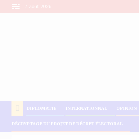
Aller
7 août 2026
au
contenu
DIPLOMATIE
INTERNATIONNAL
OPINION
DÉCRYPTAGE DU PROJET DE DÉCRET ÉLECTORAL
Accueil
Diplomatie
PRODUIRE 150 000 ŒUFS PAR JOUR , LE P