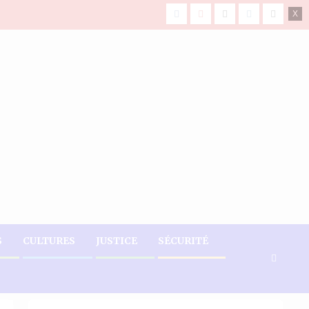
facebook
Youtube
X
Instagram
Tiktok
S
CULTURES
JUSTICE
SÉCURITÉ