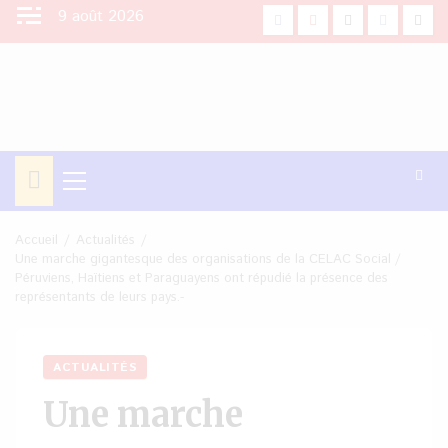
Aller
9 août 2026
facebook
Youtube
X
Instagra
Tikt
au
contenu
Menu
principal
Accueil
Actualités
Une marche gigantesque des organisations de la CELAC Social /
Péruviens, Haïtiens et Paraguayens ont répudié la présence des
représentants de leurs pays.-
ACTUALITÉS
Une marche