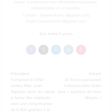
œuvre à promouvoir une information rigoureuse,
indépendante et accessible.
Contact : [blaiserobelto.f@gmail.com]
(mailto:blaiserobelto.f@gmail.com)
See author's posts
Navigation
Précédent
Suivant
d’article
Corruption à l’ONA :
20 États poursuivent
Jemley Marc Jean-
l’administration Biden
Baptiste tente de calmer
pour « système de visas
la fureur des employés
illégaux »
avec une compensation
de 6,000 gourdes à la