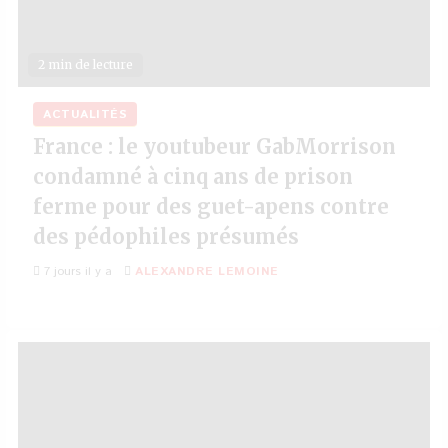
2 min de lecture
ACTUALITÉS
France : le youtubeur GabMorrison
condamné à cinq ans de prison
ferme pour des guet-apens contre
des pédophiles présumés
7 jours il y a
ALEXANDRE LEMOINE