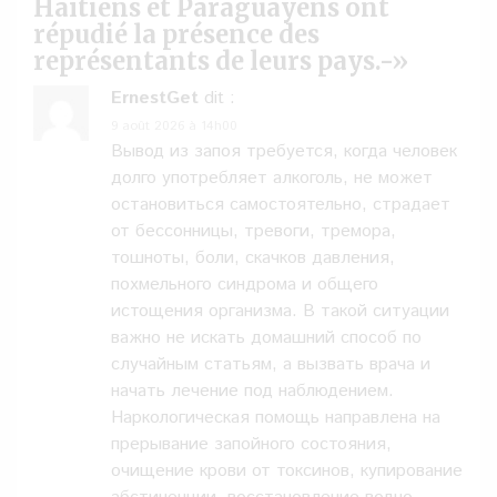
Haïtiens et Paraguayens ont
répudié la présence des
représentants de leurs pays.-
»
ErnestGet
dit :
9 août 2026 à 14h00
Вывод из запоя требуется, когда человек
долго употребляет алкоголь, не может
остановиться самостоятельно, страдает
от бессонницы, тревоги, тремора,
тошноты, боли, скачков давления,
похмельного синдрома и общего
истощения организма. В такой ситуации
важно не искать домашний способ по
случайным статьям, а вызвать врача и
начать лечение под наблюдением.
Наркологическая помощь направлена на
прерывание запойного состояния,
очищение крови от токсинов, купирование