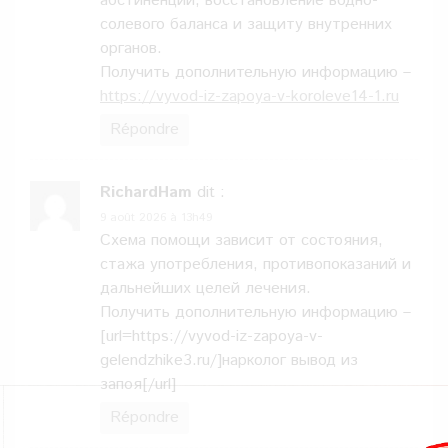
абстиненции, восстановление водно-
солевого баланса и защиту внутренних
органов.
Получить дополнительную информацию –
https://vyvod-iz-zapoya-v-koroleve14-1.ru
Répondre
RichardHam
dit :
9 août 2026 à 13h49
Схема помощи зависит от состояния,
стажа употребления, противопоказаний и
дальнейших целей лечения.
Получить дополнительную информацию –
[url=https://vyvod-iz-zapoya-v-
gelendzhike3.ru/]нарколог вывод из
запоя[/url]
Répondre