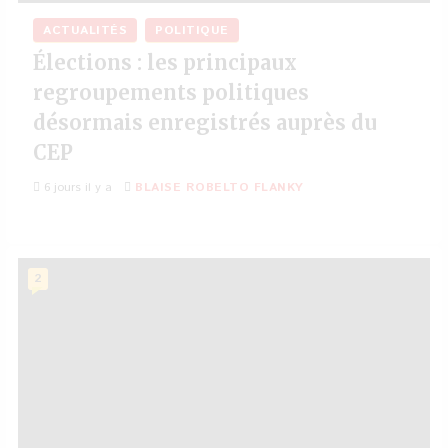
ACTUALITÉS
POLITIQUE
Élections : les principaux
regroupements politiques
désormais enregistrés auprès du
CEP
6 jours il y a
BLAISE ROBELTO FLANKY
2