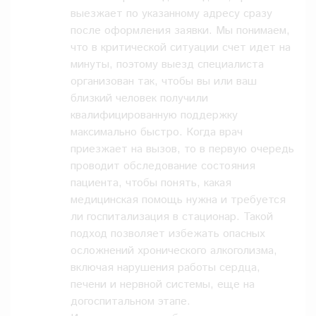
выезжает по указанному адресу сразу
после оформления заявки. Мы понимаем,
что в критической ситуации счет идет на
минуты, поэтому выезд специалиста
организован так, чтобы вы или ваш
близкий человек получили
квалифицированную поддержку
максимально быстро. Когда врач
приезжает на вызов, то в первую очередь
проводит обследование состояния
пациента, чтобы понять, какая
медицинская помощь нужна и требуется
ли госпитализация в стационар. Такой
подход позволяет избежать опасных
осложнений хронического алкоголизма,
включая нарушения работы сердца,
печени и нервной системы, еще на
догоспитальном этапе.