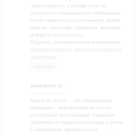
«перетерпеть», а резкий отказ от
алкоголя без медицинского наблюдения
может привести к осложнениям, белой
горячке, психозам, судорогам, аритмии,
инфаркту или инсульту.
Получить дополнительную информацию –
нарколог вывод из запоя в стационаре в
геленджике
Répondre
JamesIrren
dit :
6 août 2026 à 16h38
Вывод из запоя — это медицинская
процедура, направленная на снятие
алкогольной интоксикации, очищение
организма от продуктов распада этанола,
стабилизацию физического и