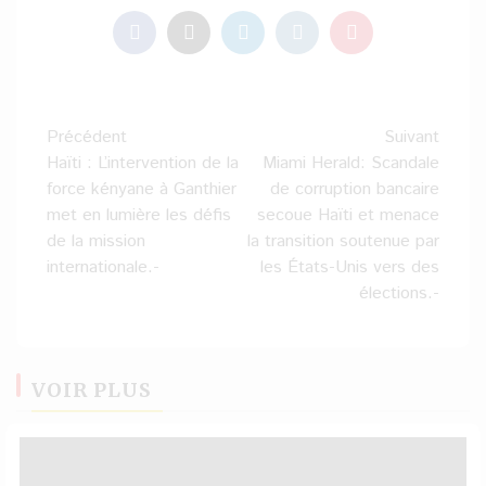
Navigation
Précédent
Suivant
d’article
Haïti : L’intervention de la
Miami Herald: Scandale
force kényane à Ganthier
de corruption bancaire
met en lumière les défis
secoue Haïti et menace
de la mission
la transition soutenue par
internationale.-
les États-Unis vers des
élections.-
VOIR PLUS