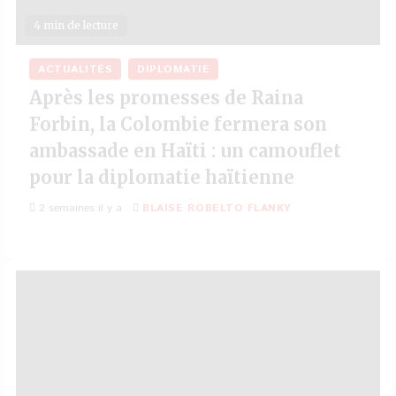
4 min de lecture
ACTUALITÉS
DIPLOMATIE
Après les promesses de Raina
Forbin, la Colombie fermera son
ambassade en Haïti : un camouflet
pour la diplomatie haïtienne
2 semaines il y a
BLAISE ROBELTO FLANKY