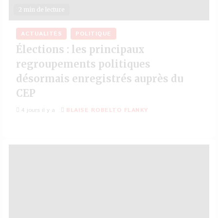
2 min de lecture
ACTUALITÉS
POLITIQUE
Élections : les principaux
regroupements politiques
désormais enregistrés auprès du
CEP
4 jours il y a
BLAISE ROBELTO FLANKY