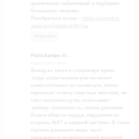
хронических заболеваний и подбирает
безопасное лечение.
Разобраться лучше –
https://vyvod-iz-
zapoya-v-lyubercah14-1.ru
Répondre
Patrickanips
dit :
6 août 2026 à 19h49
Вывод из запоя в стационаре нужен
тогда, когда человек уже не может
самостоятельно остановиться, плохо
переносит отмену спиртных напитков, не
спит несколько суток, испытывает
тремор, тревожность, скачки давления,
боли в области сердца, нарушения со
стороны ЖКТ и нервной системы. В таких
случаях домашние меры часто
оказываются неэффективной попыткой