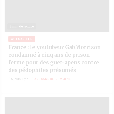
2 min de lecture
ACTUALITÉS
France : le youtubeur GabMorrison
condamné à cinq ans de prison
ferme pour des guet-apens contre
des pédophiles présumés
5 jours il y a
ALEXANDRE LEMOINE