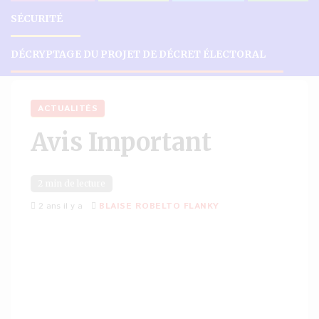
SÉCURITÉ
DÉCRYPTAGE DU PROJET DE DÉCRET ÉLECTORAL
Accueil
Actualités
Avis Important
ACTUALITÉS
Avis Important
2 min de lecture
2 ans il y a
BLAISE ROBELTO FLANKY