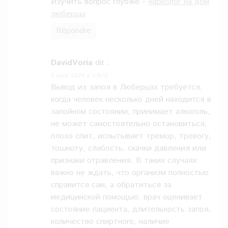
Изучить вопрос глубже –
нарколог на дом
люберцы
Répondre
DavidVoria
dit :
6 août 2026 à 23h12
Вывод из запоя в Люберцах требуется,
когда человек несколько дней находится в
запойном состоянии, принимает алкоголь,
не может самостоятельно остановиться,
плохо спит, испытывает тремор, тревогу,
тошноту, слабость, скачки давления или
признаки отравления. В таких случаях
важно не ждать, что организм полностью
справится сам, а обратиться за
медицинской помощью: врач оценивает
состояние пациента, длительность запоя,
количество спиртного, наличие