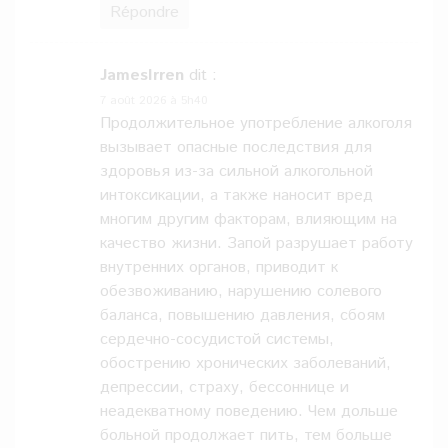
Répondre
JamesIrren
dit :
7 août 2026 à 5h40
Продолжительное употребление алкоголя
вызывает опасные последствия для
здоровья из-за сильной алкогольной
интоксикации, а также наносит вред
многим другим факторам, влияющим на
качество жизни. Запой разрушает работу
внутренних органов, приводит к
обезвоживанию, нарушению солевого
баланса, повышению давления, сбоям
сердечно-сосудистой системы,
обострению хронических заболеваний,
депрессии, страху, бессоннице и
неадекватному поведению. Чем дольше
больной продолжает пить, тем больше