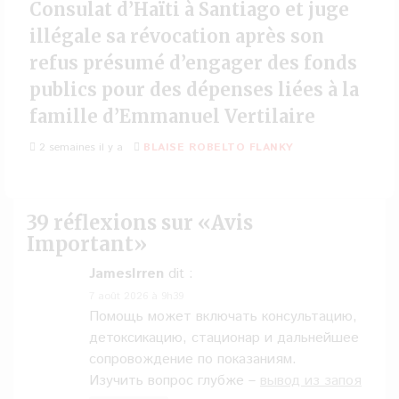
Consulat d’Haïti à Santiago et juge
illégale sa révocation après son
refus présumé d’engager des fonds
publics pour des dépenses liées à la
famille d’Emmanuel Vertilaire
2 semaines il y a
BLAISE ROBELTO FLANKY
39 réflexions sur «
Avis
Important
»
JamesIrren
dit :
7 août 2026 à 9h39
Помощь может включать консультацию,
детоксикацию, стационар и дальнейшее
сопровождение по показаниям.
Изучить вопрос глубже –
вывод из запоя