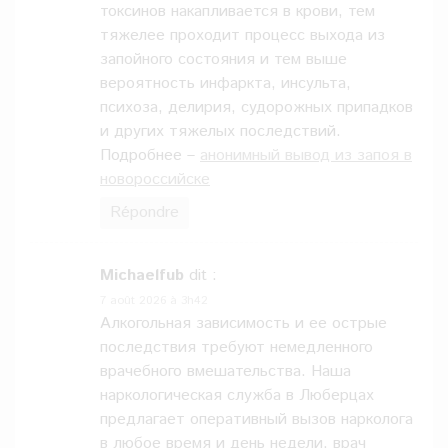
токсинов накапливается в крови, тем
тяжелее проходит процесс выхода из
запойного состояния и тем выше
вероятность инфаркта, инсульта,
психоза, делирия, судорожных припадков
и других тяжелых последствий.
Подробнее –
анонимный вывод из запоя в
новороссийске
Répondre
Michaelfub
dit :
7 août 2026 à 3h42
Алкогольная зависимость и ее острые
последствия требуют немедленного
врачебного вмешательства. Наша
наркологическая служба в Люберцах
предлагает оперативный вызов нарколога
в любое время и день недели, врач