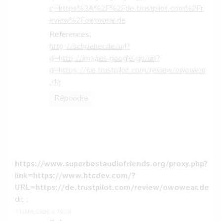
q=https%3A%2F%2Fde.trustpilot.com%2Fr
eview%2Fowowear.de
References:
http://schoener.de/url?
q=http://images.google.gp/url?
q=https://de.trustpilot.com/review/owowear
.de
Répondre
https://www.superbestaudiofriends.org/proxy.php?
link=https://www.htcdev.com/?
URL=https://de.trustpilot.com/review/owowear.de
dit :
7 juillet 2026 à 15h51