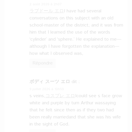
2 août 2026 à 2h07
ラブドール エロ
I have had several
conversations on this subject with an old
school-master of the district; and it was from
him that I learned the use of the words
‘cylinder’ and ‘sphere.’ He explained to me—
although I have forgotten the explanation—
how what I observed was,
Répondre
ボディ スーツ エロ
dit :
9 juillet 2026 à 10h59
s veins,
コスプレ エロ
Icould see s face grow
white and purple by turn Arthur wassaying
that he felt since then as if they two had
been really marriedand that she was his wife
in the sight of God.