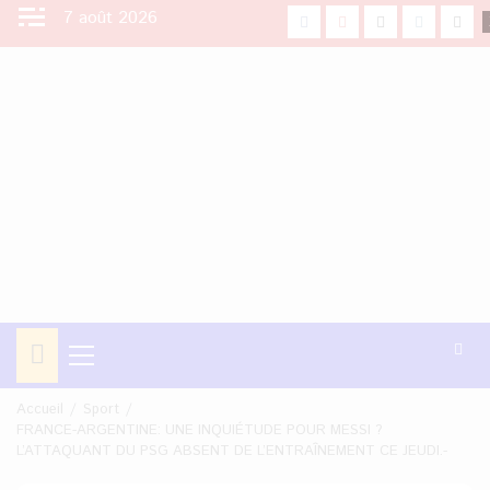
Aller
7 août 2026
facebook
Youtube
X
Instagra
Tikt
au
contenu
Menu
principal
Accueil
Sport
FRANCE-ARGENTINE: UNE INQUIÉTUDE POUR MESSI ?
L’ATTAQUANT DU PSG ABSENT DE L’ENTRAÎNEMENT CE JEUDI.-