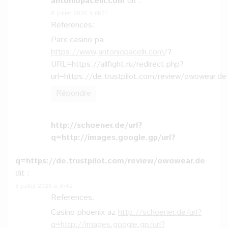
antoniopacelli.com
dit :
8 juillet 2026 à 6h51
References:
Parx casino pa
https://www
.
antoniopacelli.com
/?
URL=https://allfight.ru/redirect.php?
url=https://de.trustpilot.com/review/owowear.de
Répondre
http://schoener.de/url?
q=http://images.google.gp/url?
q=https://de.trustpilot.com/review/owowear.de
dit :
8 juillet 2026 à 3h42
References:
Casino phoenix az
http://schoener.de/url?
q=http://images.google.gp/url?