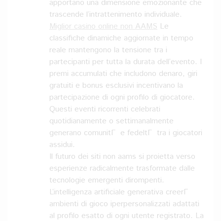
apportano una dimensione emozionante che
trascende l’intrattenimento individuale.
Miglior casino online non AAMS
Le
classifiche dinamiche aggiornate in tempo
reale mantengono la tensione tra i
partecipanti per tutta la durata dell’evento. I
premi accumulati che includono denaro, giri
gratuiti e bonus esclusivi incentivano la
partecipazione di ogni profilo di giocatore.
Questi eventi ricorrenti celebrati
quotidianamente o settimanalmente
generano comunitГ e fedeltГ tra i giocatori
assidui.
Il futuro dei siti non aams si proietta verso
esperienze radicalmente trasformate dalle
tecnologie emergenti dirompenti.
L’intelligenza artificiale generativa creerГ
ambienti di gioco iperpersonalizzati adattati
al profilo esatto di ogni utente registrato. La