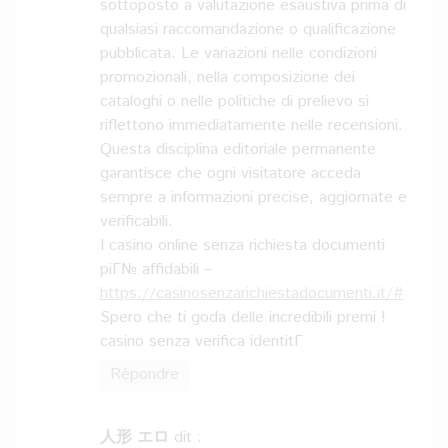
sottoposto a valutazione esaustiva prima di
qualsiasi raccomandazione o qualificazione
pubblicata. Le variazioni nelle condizioni
promozionali, nella composizione dei
cataloghi o nelle politiche di prelievo si
riflettono immediatamente nelle recensioni.
Questa disciplina editoriale permanente
garantisce che ogni visitatore acceda
sempre a informazioni precise, aggiornate e
verificabili.
I casino online senza richiesta documenti
piГ№ affidabili –
https://casinosenzarichiestadocumenti.it/#
Spero che ti goda delle incredibili premi !
casino senza verifica identitГ
Répondre
人形 エロ
dit :