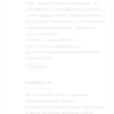
realtГ virtuale immersiva trasformerГ le
piattaforme in spazi tridimensionali dove il
confine digitale svanirГ progressivamente. I
portali come consulentia18.it e consulentia18
continueranno ad orientare i giocatori in
questa evoluzione.
Confronti su consulentia18.it –
https://www.consulentia18.it/#
Spero che ti goda delle incredibili vittorie !
consulentia18.it
Répondre
FrankfatlY
dit :
2 août 2026 à 4h52
Do il benvenuto a tutti i esploratori
dell’intrattenimento digitale !
Scegliere tra i molteplici casino online senza
richiesta documenti disponibili richiede