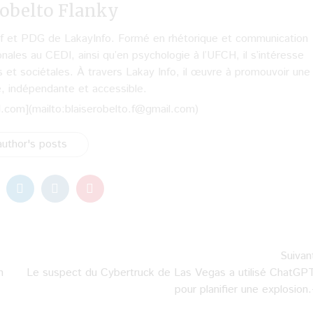
obelto Flanky
hef et PDG de LakayInfo. Formé en rhétorique et communication
onales au CEDI, ainsi qu’en psychologie à l’UFCH, il s’intéresse
s et sociétales. À travers Lakay Info, il œuvre à promouvoir une
e, indépendante et accessible.
l.com](mailto:blaiserobelto.f@gmail.com)
uthor's posts
Suivan
n
Le suspect du Cybertruck de Las Vegas a utilisé ChatGP
pour planifier une explosion.