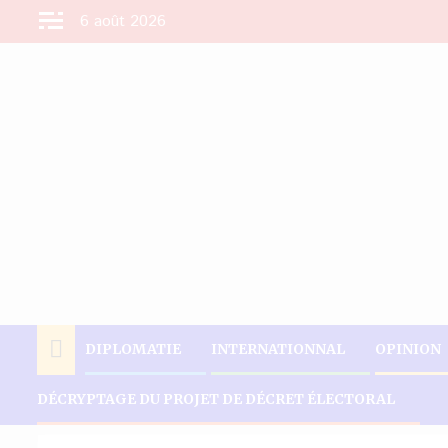
Aller
6 août 2026
au
contenu
DIPLOMATIE
INTERNATIONNAL
OPINION
DÉCRYPTAGE DU PROJET DE DÉCRET ÉLECTORAL
Accueil
Actualités
Justin Trudeau pourrait démissionner avant le 8 