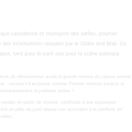
tique canadienne et champion des selfies, pourrait
lon des informations relayées par le Globe and Mail. Ce
eur, tant pour le parti que pour la scène politique
ait de démissionner avant la grande réunion du caucus prévue
ane : restera-t-il en poste comme Premier ministre jusqu’à ce
r immédiatement la politique active ?
l semble en perte de vitesse, confronté à une opposition
été un pilier du parti depuis son accession à la chefferie en
sibles.