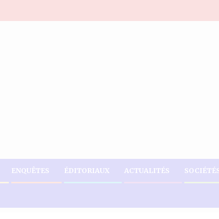
ENQUÊTES
ÉDITORIAUX
ACTUALITÉS
SOCIÉTÉ
janvier : la fin d’une ère pour le Parti libéral ?