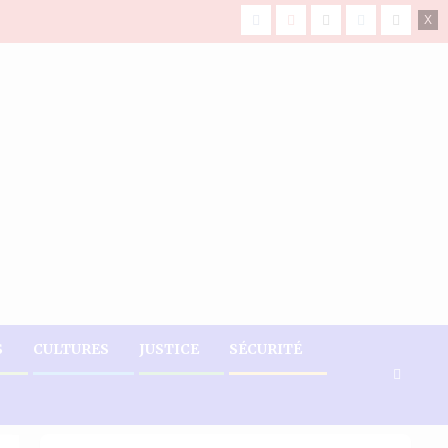
facebook
Youtube
X
Instagram
Tiktok
S
CULTURES
JUSTICE
SÉCURITÉ