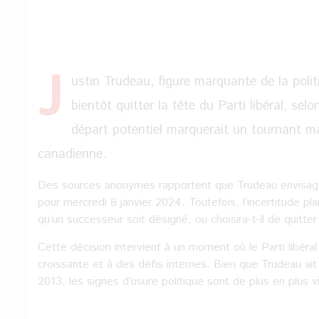
J
ustin Trudeau, figure marquante de la poli
bientôt quitter la tête du Parti libéral, se
départ potentiel marquerait un tournant maj
canadienne.
Des sources anonymes rapportent que Trudeau envisager
pour mercredi 8 janvier 2024. Toutefois, l’incertitude pl
qu’un successeur soit désigné, ou choisira-t-il de quitte
Cette décision intervient à un moment où le Parti libéra
croissante et à des défis internes. Bien que Trudeau ait 
2013, les signes d’usure politique sont de plus en plus vi