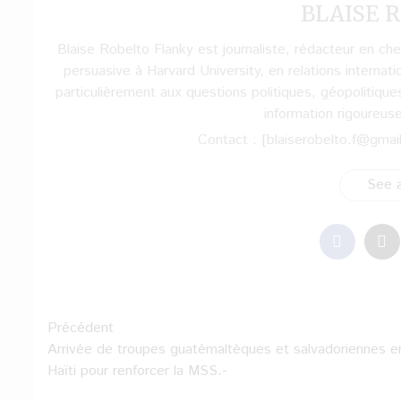
BLAISE R
Blaise Robelto Flanky est journaliste, rédacteur en c
persuasive à Harvard University, en relations internati
particulièrement aux questions politiques, géopolitique
information rigoureus
Contact : [blaiserobelto.f@gmai
See a
Navigation
Précédent
Arrivée de troupes guatémaltèques et salvadoriennes e
d’article
Haïti pour renforcer la MSS.-