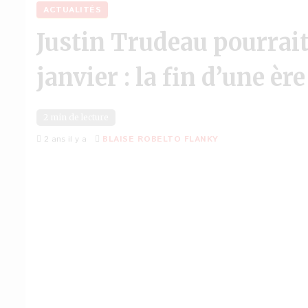
ACTUALITÉS
Justin Trudeau pourrai
janvier : la fin d’une ère
2 min de lecture
2 ans il y a
BLAISE ROBELTO FLANKY