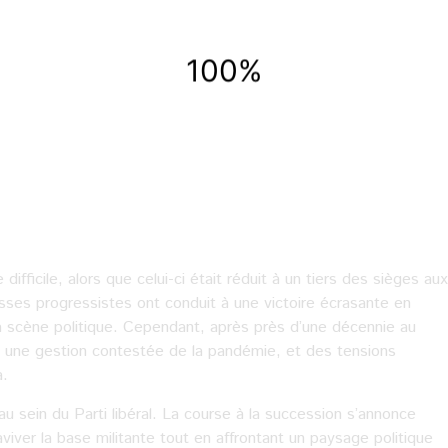
difficile, alors que celui-ci était réduit à un tiers des sièges aux
es progressistes ont conduit à une victoire écrasante en
la scène politique. Cependant, après près d’une décennie au
s, une gestion contestée de la pandémie, et des tensions
a.
au sein du Parti libéral. La course à la succession s’annonce
raviver la base militante tout en affrontant un paysage politique