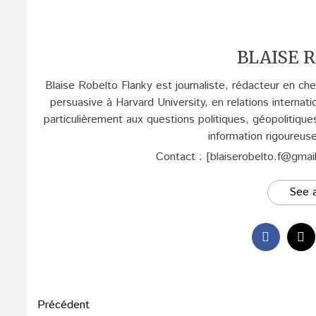
BLAISE R
Blaise Robelto Flanky est journaliste, rédacteur en c
persuasive à Harvard University, en relations internati
particulièrement aux questions politiques, géopolitique
information rigoureus
Contact : [blaiserobelto.f@gmai
See a
Navigation
Précédent