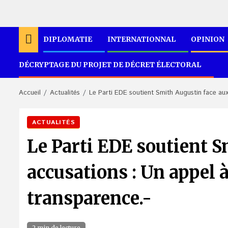
DIPLOMATIE
INTERNATIONNAL
OPINION
DÉCRYPTAGE DU PROJET DE DÉCRET ÉLECTORAL
Accueil
Actualités
Le Parti EDE soutient Smith Augustin face aux 
ACTUALITÉS
Le Parti EDE soutient 
accusations : Un appel à 
transparence.-
2 min de lecture