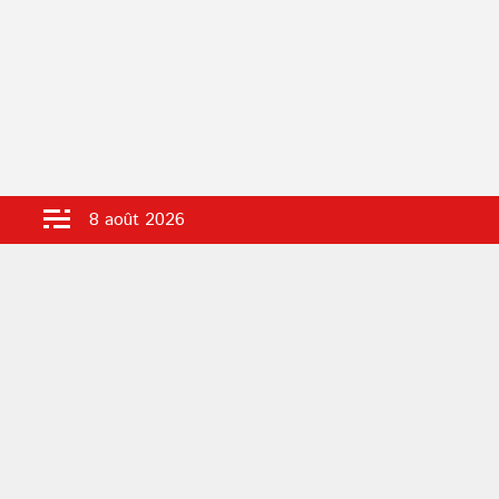
Aller
8 août 2026
au
contenu