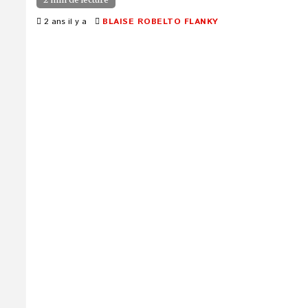
2 ans il y a
BLAISE ROBELTO FLANKY