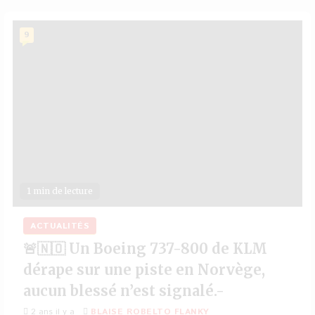
9
1 min de lecture
ACTUALITÉS
🚨🇳🇴 Un Boeing 737-800 de KLM
dérape sur une piste en Norvège,
aucun blessé n’est signalé.-
2 ans il y a
BLAISE ROBELTO FLANKY