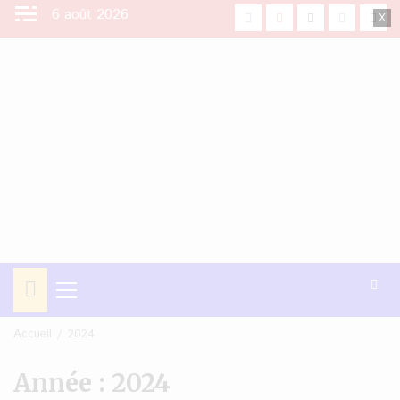
Aller
6 août 2026
facebook
Youtube
X
Instagra
Tikt
au
contenu
Menu
principal
Accueil
2024
Année :
2024