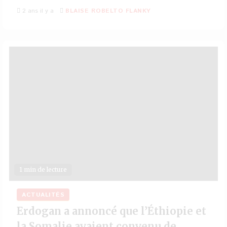
2 ans il y a
BLAISE ROBELTO FLANKY
1 min de lecture
ACTUALITÉS
Erdogan a annoncé que l’Éthiopie et
la Somalie avaient convenu de