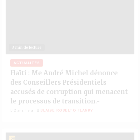
3 min de lecture
ACTUALITÉS
Haïti : Me André Michel dénonce
des Conseillers Présidentiels
accusés de corruption qui menacent
le processus de transition.-
2 ans il y a
BLAISE ROBELTO FLANKY
125