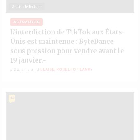
2 min de lecture
ACTUALITÉS
L’interdiction de TikTok aux États-
Unis est maintenue : ByteDance
sous pression pour vendre avant le
19 janvier.-
2 ans il y a
BLAISE ROBELTO FLANKY
43