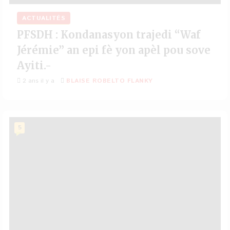
ACTUALITÉS
PFSDH : Kondanasyon trajedi “Waf
Jérémie” an epi fè yon apèl pou sove
Ayiti.-
2 ans il y a
BLAISE ROBELTO FLANKY
5