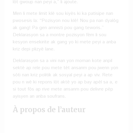
lòt gwoup nan peyi a,” li ajoute.
Men li mete limit klè sou kiyès ki ka patisipe nan
pwosesis la: “Pozisyon nou klè! Nou pa nan dyalòg
ak gang! Pa gen amnisti pou gang teworis.”
Deklarasyon sa a montre pozisyon fèm li sou
kesyon ensekirite ak gang yo ki mete peyi a anba
kriz depi plizyè lane.
Deklarasyon sa a vini nan yon moman kote anpil
sektè ap rele pou mete tèt ansanm pou jwenn yon
sòti nan kriz politik ak sosyal peyi a ap viv. Rete
pou n wè ki repons lòt aktè yo ap bay apèl sa a, e
si tout fòs ap rive mete ansanm pou delivre pèp
ayisyen an anba soufrans.
À propos de l’auteur