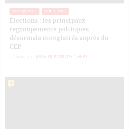
ACTUALITÉS
POLITIQUE
Élections : les principaux
regroupements politiques
désormais enregistrés auprès du
CEP
4 jours il y a
BLAISE ROBELTO FLANKY
3