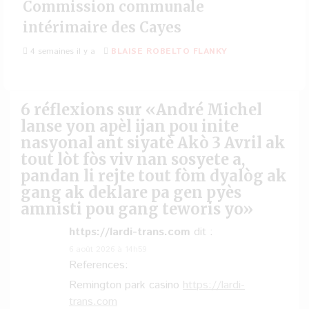
Commission communale
intérimaire des Cayes
4 semaines il y a
BLAISE ROBELTO FLANKY
6 réflexions sur «
André Michel
lanse yon apèl ijan pou inite
nasyonal ant siyatè Akò 3 Avril ak
tout lòt fòs viv nan sosyete a,
pandan li rejte tout fòm dyalòg ak
gang ak deklare pa gen pyès
amnisti pou gang teworis yo
»
https://lardi-trans.com
dit :
6 août 2026 à 14h59
References:
Remington park casino
https://lardi-
trans.com