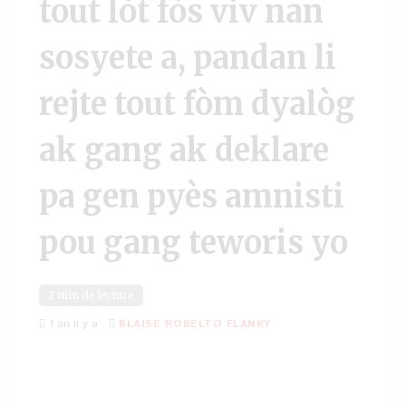
tout lòt fòs viv nan
sosyete a, pandan li
rejte tout fòm dyalòg
ak gang ak deklare
pa gen pyès amnisti
pou gang teworis yo
2 min de lecture
1 an il y a
BLAISE ROBELTO FLANKY