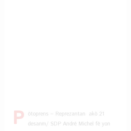
P
òtoprens – Reprezantan akò 21
desanm/ SDP André Michel fè yon