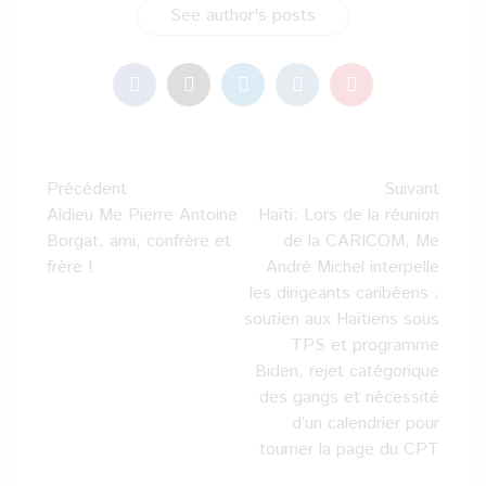
See author's posts
Navigation
Précédent
Suivant
d’article
Aìdieu Me Pierre Antoine
Haïti: Lors de la réunion
Borgat, ami, confrère et
de la CARICOM, Me
frère !
André Michel interpelle
les dirigeants caribéens :
soutien aux Haïtiens sous
TPS et programme
Biden, rejet catégorique
des gangs et nécessité
d’un calendrier pour
tourner la page du CPT