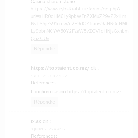
Casino sharon stone
https://www.rybalka44.ru/forum/go.php?
url=aHR0cHM6Ly9pbWFnZXMuZ29vZ2xlLm
NvbS5jeS91cmw/c2E9dCZ1cmw9aHR0cHM6
Ly9pbnN0YW50Y2FzaW5vZGV1dHNjaGxhbm
QuZGUv
Répondre
https://toptalent.co.mz/
dit :
4 août 2026 à 22h22
References:
Longhorn casino
https://toptalent.co.mz/
Répondre
ix.sk
dit :
8 juillet 2026 à 4h07
References: