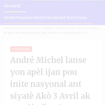
SÉCURITÉ
DÉCRYPTAGE DU PROJET DE DÉCRET ÉLECTORAL
Accueil
Politique
André Michel lanse yon apèl ijan pou inite nasyonal ant siyatè Akò 3
Avril ak tout lòt fòs viv nan sosyete a, pandan li rejte tout fòm dyalòg
ak gang ak deklare pa gen pyès amnisti pou gang teworis yo
POLITIQUE
André Michel lanse
yon apèl ijan pou
inite nasyonal ant
siyatè Akò 3 Avril ak