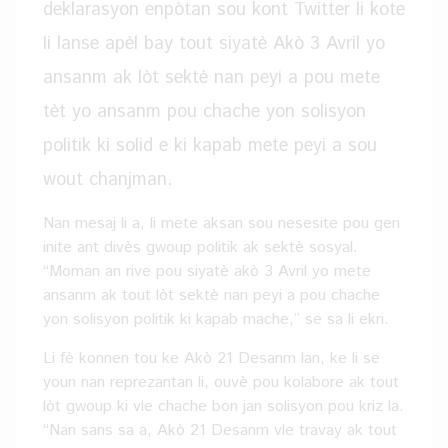
deklarasyon enpòtan sou kont Twitter li kote
li lanse apèl bay tout siyatè Akò 3 Avril yo
ansanm ak lòt sektè nan peyi a pou mete
tèt yo ansanm pou chache yon solisyon
politik ki solid e ki kapab mete peyi a sou
wout chanjman.
Nan mesaj li a, li mete aksan sou nesesite pou gen
inite ant divès gwoup politik ak sektè sosyal.
“Moman an rive pou siyatè akò 3 Avril yo mete
ansanm ak tout lòt sektè nan peyi a pou chache
yon solisyon politik ki kapab mache,” se sa li ekri.
Li fè konnen tou ke Akò 21 Desanm lan, ke li se
youn nan reprezantan li, ouvè pou kolabore ak tout
lòt gwoup ki vle chache bon jan solisyon pou kriz la.
“Nan sans sa a, Akò 21 Desanm vle travay ak tout