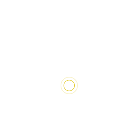
2 min de lecture
ÉCONOMIE
SPORT
Finances de la CAF : organiser la
CAN tous les quatre ans, un risque
économique pour le football
africain ?
3 mois il y a
JUDITH COLAS