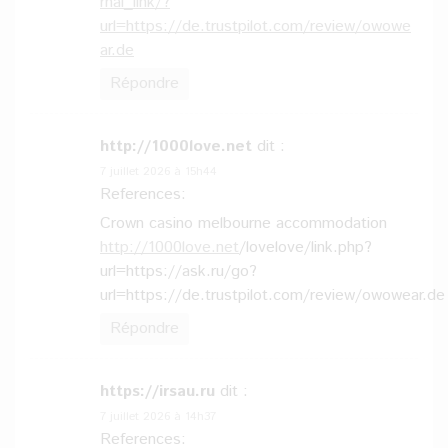
rnal_link/?
url=https://de.trustpilot.com/review/owowe
ar.de
Répondre
http://1000love.net
dit :
7 juillet 2026 à 15h44
References:
Crown casino melbourne accommodation
http://1000love.net
/lovelove/link.php?
url=https://ask.ru/go?
url=https://de.trustpilot.com/review/owowear.de
Répondre
https://irsau.ru
dit :
7 juillet 2026 à 14h37
References: