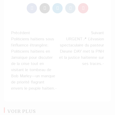
Navigation
Précédent
Suivant
d’article
Politiciens haïtiens sous
URGENT📍 L’évasion
l’influence étrangère:
spectaculaire du pasteur
Politiciens haïtiens en
Dieune DAY met la PNH
Jamaïque pour discuter
et la justice haïtienne sur
de la crise tout en
ses traces.-
visitant le tombeau de
Bob Marley—un manque
de priorité flagrant
envers le peuple haïtien.-
VOIR PLUS