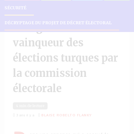
SÉCURITÉ
ACTUALITÉS
DÉCRYPTAGE DU PROJET DE DÉCRET ÉLECTORAL
Erdogan déclaré
vainqueur des
élections turques par
la commission
électorale
4 min de lecture
3 ans il y a
BLAISE ROBELTO FLANKY