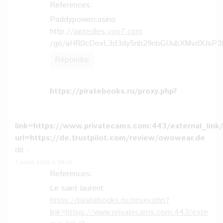
References:
Paddypowercasino
http://
aintedles.yoo7.com
/go/aHR0cDovL3d3dy5nb29nbGUubXMvdXJsP
Répondre
https://piratebooks.ru/proxy.php?
link=https://www.privatecams.com:443/external_link
url=https://de.trustpilot.com/review/owowear.de
dit :
7 juillet 2026 à 19h14
References:
Le saint laurent
https://piratebooks.ru/proxy.php?
link=https://www.privatecams.com:443/exte