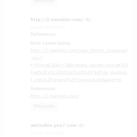
Répondre
http://2.ownskin.com/
dit :
8 juillet 2026 à 7h08
References:
Best casino bonus
http://2.ownskin.com/wap_theme_download
.oss?
t=f94ugk26&c=3&h=maps.google.com.hk%2
Furl%3Fq%3Dhttps%3A%2F%2Fde.trustpilo
t.com%2Freview%2Fowowear.de&lang=en
References:
http://2.ownskin.com/
Répondre
aintedles.yoo7.com
dit :
8 juillet 2026 à 3h50