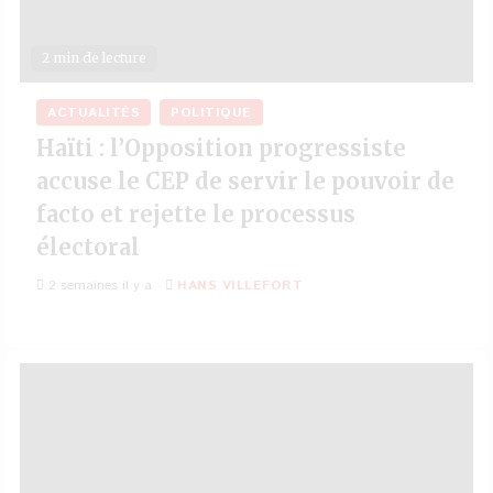
2 min de lecture
ACTUALITÉS
POLITIQUE
Haïti : l’Opposition progressiste
accuse le CEP de servir le pouvoir de
facto et rejette le processus
électoral
2 semaines il y a
HANS VILLEFORT