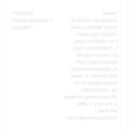
Navigation
Précédent
Suivant
d’article
Scènes de pillage à
Les États-Unis sont les
Leogane.-
seuls au monde à avoir
utilisé deux fois des
armes nucléaires et à
créer un précédent, a
déclaré Poutine.Les
États-Unis occupent
toujours l’Allemagne, le
Japon, la Corée du Sud
et un certain nombre
d’autres pays, les
qualifiant cyniquement d’«
alliés », a déclaré le
président
russe.@parstodayrussian