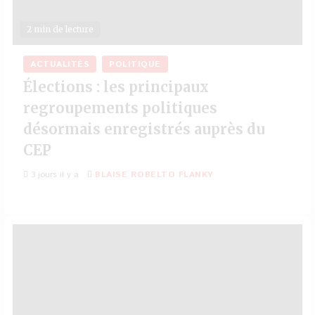
2 min de lecture
ACTUALITÉS
POLITIQUE
Élections : les principaux
regroupements politiques
désormais enregistrés auprès du
CEP
3 jours il y a
BLAISE ROBELTO FLANKY