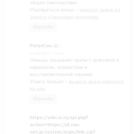
общее самочувствие.
Разобраться лучше –
нарколог вывод из
запоя в стационаре геленджик
Répondre
PeterCon
dit :
6 août 2026 à 15h26
Помощь оказывают врачи с практикой в
наркологии, психиатрии и
восстановительной терапии.
Узнать больше –
вызвать врача нарколога
на дом
Répondre
https://wiki.zr.ru/api.php?
action=https://id.nan-
net.jp/system/login/link.cgi?