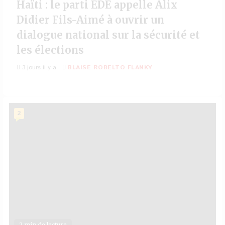
Haïti : le parti EDE appelle Alix
Didier Fils-Aimé à ouvrir un
dialogue national sur la sécurité et
les élections
3 jours il y a
BLAISE ROBELTO FLANKY
2
2 min de lecture