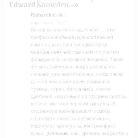
Edward Snowden.-
»
Richardkic
dit :
6 août 2026 à 17h17
Вывод из запоя в стационаре — это
профессиональная наркологическая
помощь, которая проводится под
медицинским наблюдением и с учетом
физического состояния человека. Такой
формат выбирают, когда домашнего
лечения уже недостаточно, когда запой
длится несколько дней, появились
тремор, страх, бессонница, скачки
давления, нарушения со стороны сердца,
печени, жкт или нервной системы. В
стационаре врач проводит осмотр,
оценивает тяжесть интоксикации,
подбирает препараты, контролирует
пульс, давление, сон, уровень жидкости и