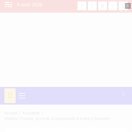
Aller
6 août 2026
facebook
Youtube
X
Instagra
Tikt
au
contenu
Menu
principal
Accueil
Actualités
Vladimir Poutine, accorde la citoyenneté à Edward Snowden.-