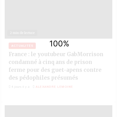
2 min de lecture
ACTUALITÉS
France : le youtubeur GabMorrison
condamné à cinq ans de prison
ferme pour des guet-apens contre
des pédophiles présumés
4 jours il y a
ALEXANDRE LEMOINE