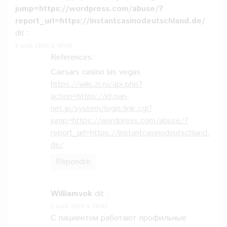
jump=https://wordpress.com/abuse/?
report_url=https://instantcasinodeutschland.de/
dit :
6 août 2026 à 14h10
References:
Caesars casino las vegas
https://wiki.zr.ru/api.php?
action=https://id.nan-
net.jp/system/login/link.cgi?
jump=https://wordpress.com/abuse/?
report_url=https://instantcasinodeutschland.
de/
Répondre
Williamvok
dit :
6 août 2026 à 13h45
С пациентом работают профильные