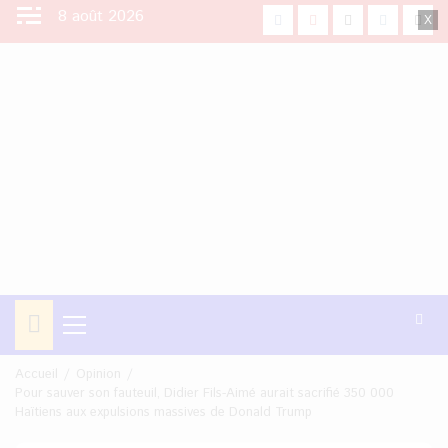
Aller
8 août 2026
facebook
Youtube
X
Instagra
Tikt
au
contenu
Menu
principal
Accueil
Opinion
Pour sauver son fauteuil, Didier Fils-Aimé aurait sacrifié 350 000
Haïtiens aux expulsions massives de Donald Trump