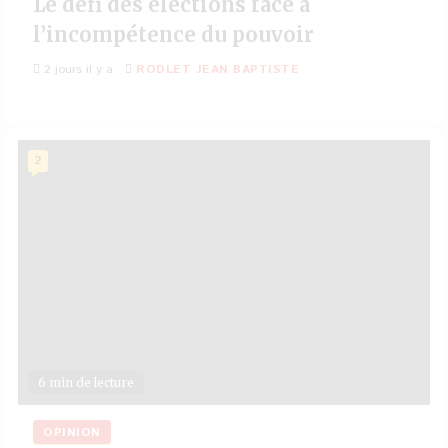
Le défi des élections face à
l’incompétence du pouvoir
2 jours il y a
RODLET JEAN BAPTISTE
2
6 min de lecture
OPINION