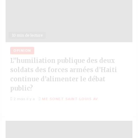
10 min de lecture
OPINION
L’’humiliation publique des deux
soldats des forces armées d’Haiti
continue d’alimenter le débat
public?
2 mois il y a
ME SONET SAINT-LOUIS AV