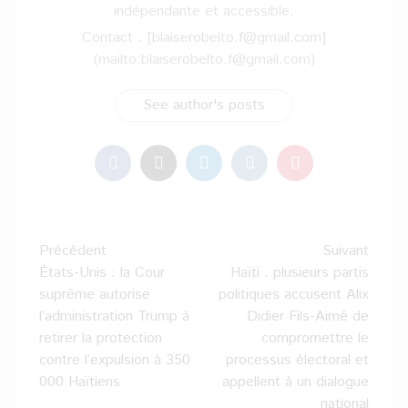
indépendante et accessible.
Contact : [blaiserobelto.f@gmail.com]
(mailto:blaiserobelto.f@gmail.com)
See author's posts
Navigation
Précédent
Suivant
d’article
États-Unis : la Cour
Haïti : plusieurs partis
suprême autorise
politiques accusent Alix
l’administration Trump à
Didier Fils-Aimé de
retirer la protection
compromettre le
contre l’expulsion à 350
processus électoral et
000 Haïtiens
appellent à un dialogue
national