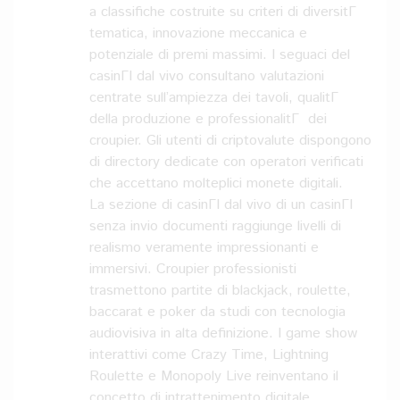
a classifiche costruite su criteri di diversitГ
tematica, innovazione meccanica e
potenziale di premi massimi. I seguaci del
casinГІ dal vivo consultano valutazioni
centrate sull’ampiezza dei tavoli, qualitГ
della produzione e professionalitГ dei
croupier. Gli utenti di criptovalute dispongono
di directory dedicate con operatori verificati
che accettano molteplici monete digitali.
La sezione di casinГІ dal vivo di un casinГІ
senza invio documenti raggiunge livelli di
realismo veramente impressionanti e
immersivi. Croupier professionisti
trasmettono partite di blackjack, roulette,
baccarat e poker da studi con tecnologia
audiovisiva in alta definizione. I game show
interattivi come Crazy Time, Lightning
Roulette e Monopoly Live reinventano il
concetto di intrattenimento digitale