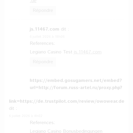
.de
Répondre
js.11467.com
dit :
6 juillet 2026 à 18h06
References:
Legiano Casino Test
js.11467.com
Répondre
https://embed.gosugamers.net/embed?
url=http://forum.russ-artel.ru/proxy.php?
link=https://de.trustpilot.com/review/owowear.de
dit :
6 juillet 2026 à 4h02
References:
Legiano Casino Bonusbedingungen