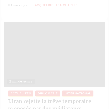
4 mois il y a
JACQUELINE LIDA CHARLES
2 min de lecture
ACTUALITÉS
DIPLOMATIE
INTERNATIONAL
L’Iran rejette la trêve temporaire
proposée par des médiateurs