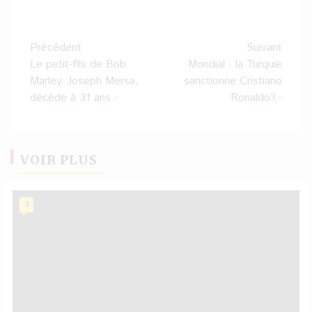
Navigation
Précédent
Suivant
d’article
Le petit-fils de Bob
Mondial : la Turquie
Marley, Joseph Mersa,
sanctionne Cristiano
décède à 31 ans.-
Ronaldo?.-
VOIR PLUS
3