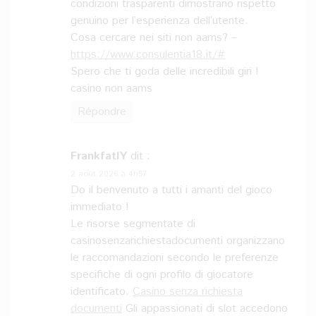
condizioni trasparenti dimostrano rispetto
genuino per l’esperienza dell’utente.
Cosa cercare nei siti non aams? –
https://www.consulentia18.it/#
Spero che ti goda delle incredibili giri !
casino non aams
Répondre
FrankfatlY
dit :
2 août 2026 à 4h57
Do il benvenuto a tutti i amanti del gioco
immediato !
Le risorse segmentate di
casinosenzarichiestadocumenti organizzano
le raccomandazioni secondo le preferenze
specifiche di ogni profilo di giocatore
identificato.
Casino senza richiesta
documenti
Gli appassionati di slot accedono