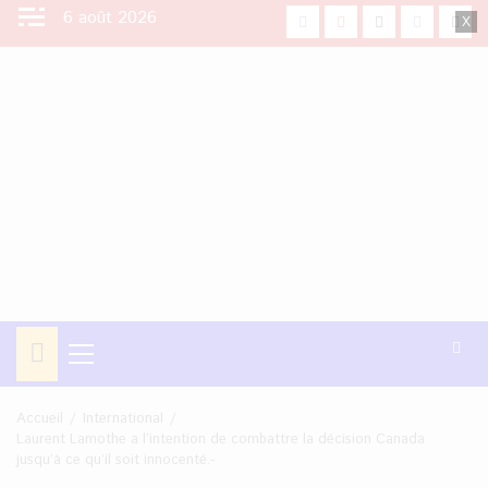
Aller
6 août 2026
facebook
Youtube
X
Instagra
Tikt
au
contenu
Menu
principal
Accueil
International
Laurent Lamothe a l’intention de combattre la décision Canada
jusqu’à ce qu’il soit innocenté.-