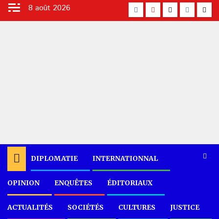
Aller
8 août 2026
facebook
Youtube
X
Instagra
Tikt
au
contenu
DIPLOMATIE
INTERNATIONNAL
OPINION
ENQUÊTES
ÉDITORIAUX
Accueil
Diplomatie
Un scandale de trop à l’ONA.-
ACTUALITÉS
SOCIÉTÉS
CULTURES
JUSTICE