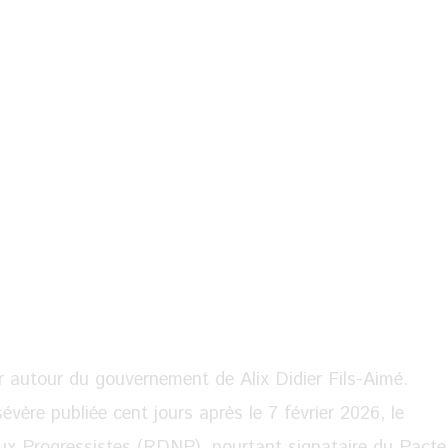
er autour du gouvernement de Alix Didier Fils-Aimé.
vère publiée cent jours après le 7 février 2026, le
 Progressistes (RDNP), pourtant signataire du Pacte