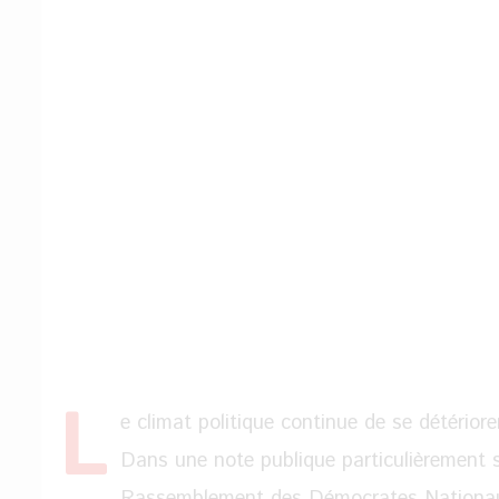
L
e climat politique continue de se détérior
Dans une note publique particulièrement sé
Rassemblement des Démocrates Nationaux