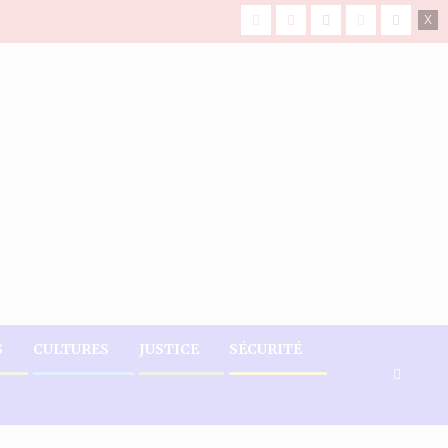
facebook
Youtube
X
Instagram
Tiktok
S
CULTURES
JUSTICE
SÉCURITÉ