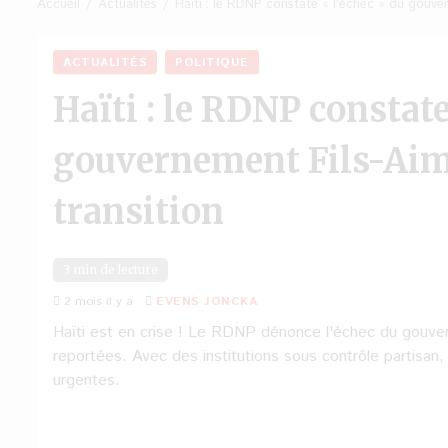
Accueil
Actualités
Haïti : le RDNP constate « l’échec » du gouve
ACTUALITÉS
POLITIQUE
Haïti : le RDNP constate
gouvernement Fils-Aimé
transition
3 min de lecture
2 mois il y a
EVENS JONCKA
Haïti est en crise ! Le RDNP dénonce l'échec du gouvern
reportées. Avec des institutions sous contrôle partisan,
urgentes.