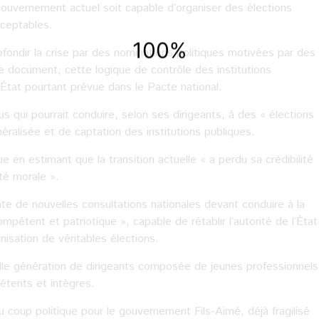
gouvernement actuel soit capable d’organiser des élections
cceptables.
ofondir la crise par des nominations politiques motivées par des
le document, cette logique de contrôle des institutions
État pourtant prévue dans le Pacte national.
qui pourrait conduire, selon ses dirigeants, à des « élections
ralisée et de captation des institutions publiques.
e en estimant que la transition actuelle « a perdu sa crédibilité
ité morale ».
e de nouvelles consultations nationales devant conduire à la
étent et patriotique », capable de rétablir l’autorité de l’État
nisation de véritables élections.
lle génération de dirigeants composée de jeunes professionnels
étents et intègres.
coup politique pour le gouvernement Fils-Aimé, déjà fragilisé