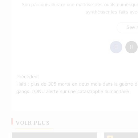
Son parcours illustre une maîtrise des outils numériqu
synthétiser les faits av
See a
Navigation
Précédent
Haïti : plus de 305 morts en deux mois dans la guerre 
d’article
gangs, l’ONU alerte sur une catastrophe humanitaire
VOIR PLUS