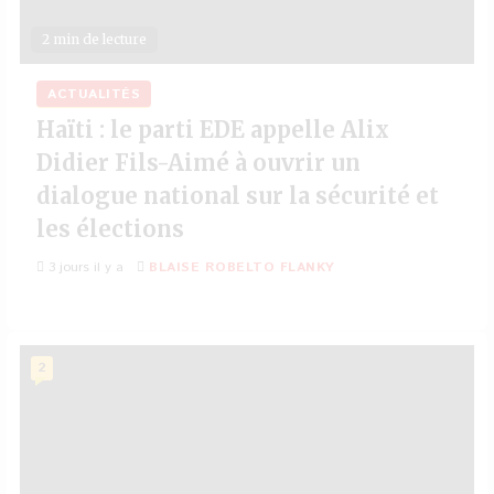
2 min de lecture
ACTUALITÉS
Haïti : le parti EDE appelle Alix
Didier Fils-Aimé à ouvrir un
dialogue national sur la sécurité et
les élections
3 jours il y a
BLAISE ROBELTO FLANKY
2