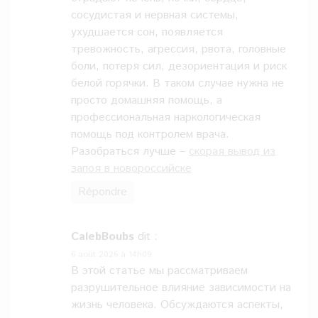
сосудистая и нервная системы,
ухудшается сон, появляется
тревожность, агрессия, рвота, головные
боли, потеря сил, дезориентация и риск
белой горячки. В таком случае нужна не
просто домашняя помощь, а
профессиональная наркологическая
помощь под контролем врача.
Разобраться лучше –
скорая вывод из
запоя в новороссийске
Répondre
CalebBoubs
dit :
6 août 2026 à 14h09
В этой статье мы рассматриваем
разрушительное влияние зависимости на
жизнь человека. Обсуждаются аспекты,