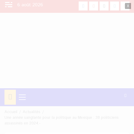
Aller
6 août 2026
facebook
Youtube
X
Instagra
Tikt
au
contenu
Menu
principal
Accueil
Actualités
Une année sanglante pour la politique au Mexique : 38 politiciens
assassinés en 2024.-