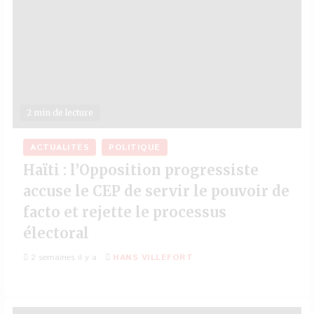
2 min de lecture
ACTUALITÉS
POLITIQUE
Haïti : l’Opposition progressiste
accuse le CEP de servir le pouvoir de
facto et rejette le processus
électoral
2 semaines il y a
HANS VILLEFORT