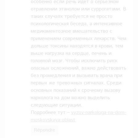
особенно если речь идёт о серьёзном
отравлении этанолом или суррогатами. В
таких случаях требуется не просто
психологическая беседа, а интенсивное
медикаментозное вмешательство с
применением современных лекарств. Чем
дольше токсины находятся в крови, тем
выше нагрузка на сердце, печень и
головной мозг. Чтобы исключить риск
опасных осложнений, важно действовать
без промедления и вызывать врача при
первых же тревожных сигналах. Среди
основных показаний к срочному вызову
нарколога на дом можно выделить
следующие ситуации.
Подробнее тут –
vyzov-narkologa-na-dom-
moskovskaya-oblast
Répondre