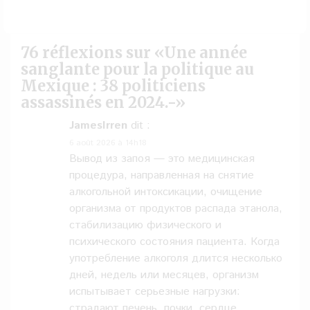
76 réflexions sur «
Une année
sanglante pour la politique au
Mexique : 38 politiciens
assassinés en 2024.-
»
JamesIrren
dit :
6 août 2026 à 14h18
Вывод из запоя — это медицинская
процедура, направленная на снятие
алкогольной интоксикации, очищение
организма от продуктов распада этанола,
стабилизацию физического и
психического состояния пациента. Когда
употребление алкоголя длится несколько
дней, недель или месяцев, организм
испытывает серьезные нагрузки:
страдают печень, почки, сердце,