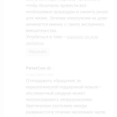
чтобы безопасно провести все
необходимые процедуры и снизить риски
для жизни. Лечение алкоголизма на дому
начинается именно с такого экстренного
вмешательства.
Углубиться в тему –
нарколог на дом
люберцы
Répondre
PeterCon
dit :
6 août 2026 à 7h17
Откладывать обращение за
наркологической поддержкой нельзя –
абстинентный синдром может
прогрессировать непредсказуемо.
Критическое состояние иногда
развивается в течение нескольких часов,