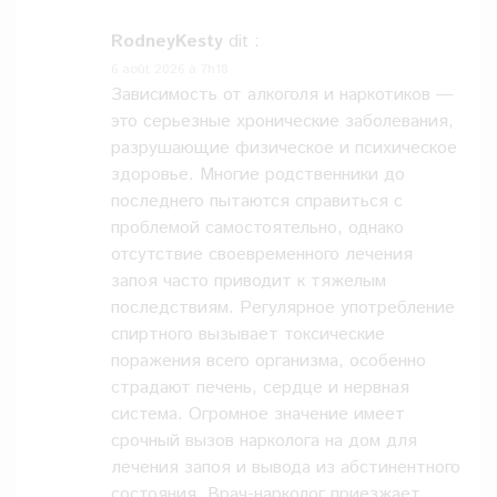
RodneyKesty
dit :
6 août 2026 à 7h18
Зависимость от алкоголя и наркотиков —
это серьезные хронические заболевания,
разрушающие физическое и психическое
здоровье. Многие родственники до
последнего пытаются справиться с
проблемой самостоятельно, однако
отсутствие своевременного лечения
запоя часто приводит к тяжелым
последствиям. Регулярное употребление
спиртного вызывает токсические
поражения всего организма, особенно
страдают печень, сердце и нервная
система. Огромное значение имеет
срочный вызов нарколога на дом для
лечения запоя и вывода из абстинентного
состояния. Врач-нарколог приезжает,