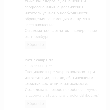
такие как здоровье, отношения и
профессиональные достижения.
Читатели узнают о необходимости
обращения за помощью и о путях к
восстановлению.
Ознакомиться с отчётом –
кодирование
екатеринбург
Répondre
Patrickanips
dit :
6 août 2026 à 11h07
Специалисты регулярно помогают при
интоксикации, запоях, абстиненции и
сложных состояниях зависимости.
Исследовать вопрос подробнее –
vyvod-
iz-zapoya-v-statsionare-v-gelendzhike2.ru/
Répondre