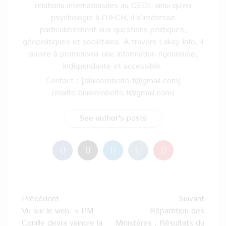
relations internationales au CEDI, ainsi qu’en
psychologie à l’UFCH, il s’intéresse
particulièrement aux questions politiques,
géopolitiques et sociétales. À travers Lakay Info, il
œuvre à promouvoir une information rigoureuse,
indépendante et accessible.
Contact : [blaiserobelto.f@gmail.com]
(mailto:blaiserobelto.f@gmail.com)
See author's posts
Navigation
Précédent
Suivant
d’article
Vu sur le web: « PM
Répartition des
Conille devra vaincre la
Ministères : Résultats du